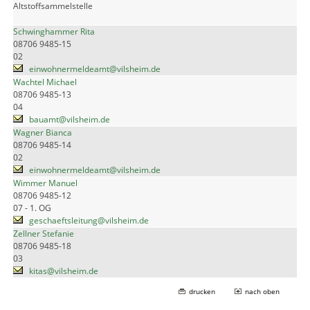
Altstoffsammelstelle
Schwinghammer Rita
08706 9485-15
02
einwohnermeldeamt@vilsheim.de
Wachtel Michael
08706 9485-13
04
bauamt@vilsheim.de
Wagner Bianca
08706 9485-14
02
einwohnermeldeamt@vilsheim.de
Wimmer Manuel
08706 9485-12
07 - 1. OG
geschaeftsleitung@vilsheim.de
Zellner Stefanie
08706 9485-18
03
kitas@vilsheim.de
drucken
nach oben