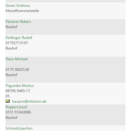
Osner Andreas
Altstoffsammelstelle
Paintner Robert
Bauhof
Peißinger Rudolf
01752713197
Bauhof
Plass Michael
0175 3820128
Bauhof
Poguntke Markus
08706 9485-17
05
bauamt@vilsheim.de
Roppert Josef
0151 51043086
Bauhof
Schmidt Joachim