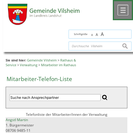
Zum Inhalt
,
zur Navigation
oder
zur Startseite
springen.
chließen
M
A
Schriftgröße
A
A
suche
Sie sind hier:
Gemeinde Vilsheim
>
Rathaus &
Service
>
Verwaltung
>
Mitarbeiter im Rathaus
Mitarbeiter-Telefon-Liste
Telefonliste der Mitarbeiter/innen der Verwaltung
Angstl Martin
1. Bürgermeister
08706 9485-11