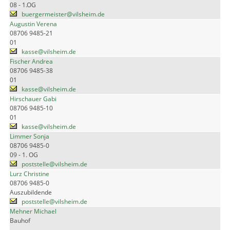
08 - 1.OG
buergermeister@vilsheim.de
Augustin Verena
08706 9485-21
01
kasse@vilsheim.de
Fischer Andrea
08706 9485-38
01
kasse@vilsheim.de
Hirschauer Gabi
08706 9485-10
01
kasse@vilsheim.de
Limmer Sonja
08706 9485-0
09 - 1. OG
poststelle@vilsheim.de
Lurz Christine
08706 9485-0
Auszubildende
poststelle@vilsheim.de
Mehner Michael
Bauhof