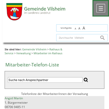
Zum Inhalt
,
zur Navigation
oder
zur Startseite
springen.
chließen
M
A
Schriftgröße
A
A
suche
Sie sind hier:
Gemeinde Vilsheim
>
Rathaus &
Service
>
Verwaltung
>
Mitarbeiter im Rathaus
Mitarbeiter-Telefon-Liste
Telefonliste der Mitarbeiter/innen der Verwaltung
Angstl Martin
1. Bürgermeister
08706 9485-11