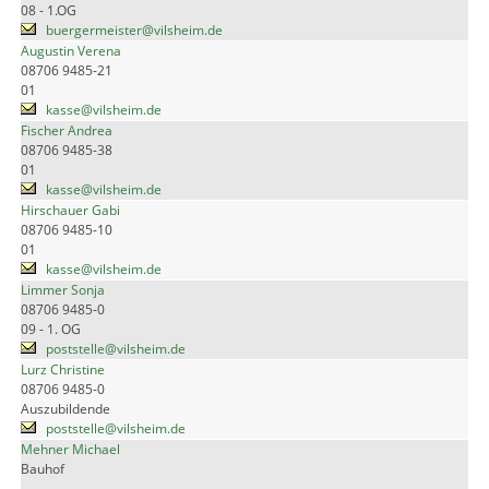
08 - 1.OG
buergermeister@vilsheim.de
Augustin Verena
08706 9485-21
01
kasse@vilsheim.de
Fischer Andrea
08706 9485-38
01
kasse@vilsheim.de
Hirschauer Gabi
08706 9485-10
01
kasse@vilsheim.de
Limmer Sonja
08706 9485-0
09 - 1. OG
poststelle@vilsheim.de
Lurz Christine
08706 9485-0
Auszubildende
poststelle@vilsheim.de
Mehner Michael
Bauhof