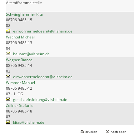
Altstoffsammelstelle
Schwinghammer Rita
08706 9485-15
02
einwohnermeldeamt@vilsheim.de
Wachtel Michael
08706 9485-13
04
bauamt@vilsheim.de
Wagner Bianca
08706 9485-14
02
einwohnermeldeamt@vilsheim.de
Wimmer Manuel
08706 9485-12
07 - 1. OG
geschaeftsleitung@vilsheim.de
Zellner Stefanie
08706 9485-18
03
kitas@vilsheim.de
drucken
nach oben