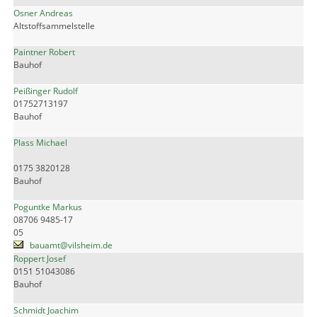
Osner Andreas
Altstoffsammelstelle
Paintner Robert
Bauhof
Peißinger Rudolf
01752713197
Bauhof
Plass Michael
0175 3820128
Bauhof
Poguntke Markus
08706 9485-17
05
bauamt@vilsheim.de
Roppert Josef
0151 51043086
Bauhof
Schmidt Joachim