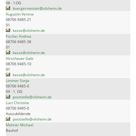
08 - 1.OG
buergermeister@vilsheim.de
Augustin Verena
08706 9485-21
01
kasse@vilsheim.de
Fischer Andrea
08706 9485-38
01
kasse@vilsheim.de
Hirschauer Gabi
08706 9485-10
01
kasse@vilsheim.de
Limmer Sonja
08706 9485-0
09 - 1. OG
poststelle@vilsheim.de
Lurz Christine
08706 9485-0
Auszubildende
poststelle@vilsheim.de
Mehner Michael
Bauhof