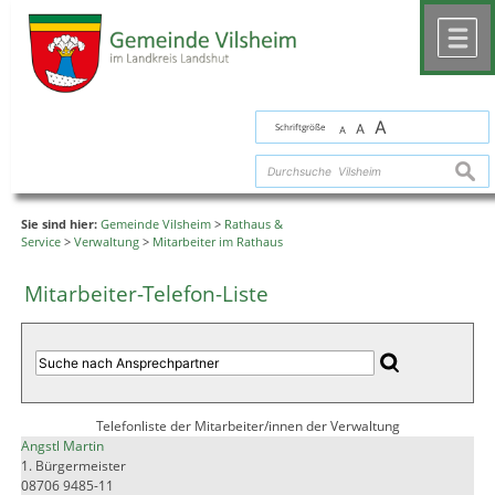
Zum Inhalt
,
zur Navigation
oder
zur Startseite
springen.
chließen
M
A
Schriftgröße
A
A
suche
Sie sind hier:
Gemeinde Vilsheim
>
Rathaus &
Service
>
Verwaltung
>
Mitarbeiter im Rathaus
Mitarbeiter-Telefon-Liste
Telefonliste der Mitarbeiter/innen der Verwaltung
Angstl Martin
1. Bürgermeister
08706 9485-11