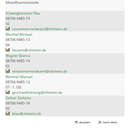
Altstoffsammelstelle
Schwinghammer Rita
08706 9485-15
02
einwohnermeldeamt@vilsheim.de
Wachtel Michael
08706 9485-13
04
bauamt@vilsheim.de
Wagner Bianca
08706 9485-14
02
einwohnermeldeamt@vilsheim.de
Wimmer Manuel
08706 9485-12
07 - 1. OG
geschaeftsleitung@vilsheim.de
Zellner Stefanie
08706 9485-18
03
kitas@vilsheim.de
drucken
nach oben