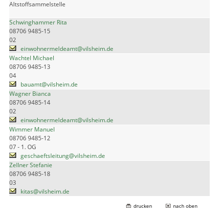
Altstoffsammelstelle
Schwinghammer Rita
08706 9485-15
02
einwohnermeldeamt@vilsheim.de
Wachtel Michael
08706 9485-13
04
bauamt@vilsheim.de
Wagner Bianca
08706 9485-14
02
einwohnermeldeamt@vilsheim.de
Wimmer Manuel
08706 9485-12
07 - 1. OG
geschaeftsleitung@vilsheim.de
Zellner Stefanie
08706 9485-18
03
kitas@vilsheim.de
drucken
nach oben