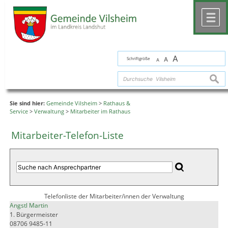
Zum Inhalt
,
zur Navigation
oder
zur Startseite
springen.
chließen
M
A
Schriftgröße
A
A
suche
Sie sind hier:
Gemeinde Vilsheim
>
Rathaus &
Service
>
Verwaltung
>
Mitarbeiter im Rathaus
Mitarbeiter-Telefon-Liste
Telefonliste der Mitarbeiter/innen der Verwaltung
Angstl Martin
1. Bürgermeister
08706 9485-11