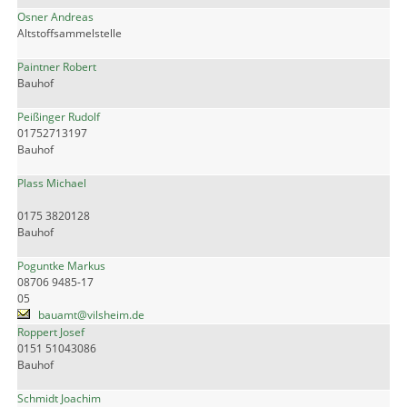
Osner Andreas
Altstoffsammelstelle
Paintner Robert
Bauhof
Peißinger Rudolf
01752713197
Bauhof
Plass Michael
0175 3820128
Bauhof
Poguntke Markus
08706 9485-17
05
bauamt@vilsheim.de
Roppert Josef
0151 51043086
Bauhof
Schmidt Joachim