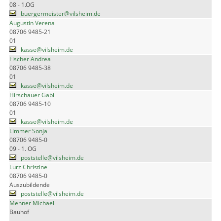
08 - 1.OG
buergermeister@vilsheim.de
Augustin Verena
08706 9485-21
01
kasse@vilsheim.de
Fischer Andrea
08706 9485-38
01
kasse@vilsheim.de
Hirschauer Gabi
08706 9485-10
01
kasse@vilsheim.de
Limmer Sonja
08706 9485-0
09 - 1. OG
poststelle@vilsheim.de
Lurz Christine
08706 9485-0
Auszubildende
poststelle@vilsheim.de
Mehner Michael
Bauhof