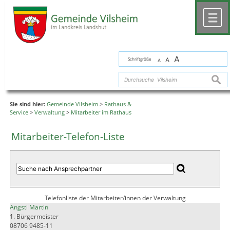
Zum Inhalt
,
zur Navigation
oder
zur Startseite
springen.
chließen
M
A
Schriftgröße
A
A
suche
Sie sind hier:
Gemeinde Vilsheim
>
Rathaus &
Service
>
Verwaltung
>
Mitarbeiter im Rathaus
Mitarbeiter-Telefon-Liste
Telefonliste der Mitarbeiter/innen der Verwaltung
Angstl Martin
1. Bürgermeister
08706 9485-11