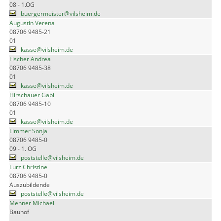
08 - 1.OG
buergermeister@vilsheim.de
Augustin Verena
08706 9485-21
01
kasse@vilsheim.de
Fischer Andrea
08706 9485-38
01
kasse@vilsheim.de
Hirschauer Gabi
08706 9485-10
01
kasse@vilsheim.de
Limmer Sonja
08706 9485-0
09 - 1. OG
poststelle@vilsheim.de
Lurz Christine
08706 9485-0
Auszubildende
poststelle@vilsheim.de
Mehner Michael
Bauhof