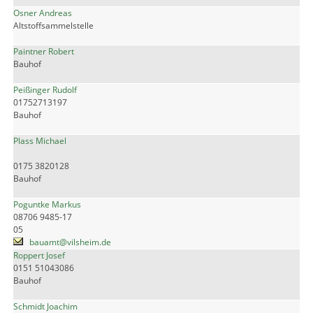
Osner Andreas
Altstoffsammelstelle
Paintner Robert
Bauhof
Peißinger Rudolf
01752713197
Bauhof
Plass Michael
0175 3820128
Bauhof
Poguntke Markus
08706 9485-17
05
bauamt@vilsheim.de
Roppert Josef
0151 51043086
Bauhof
Schmidt Joachim