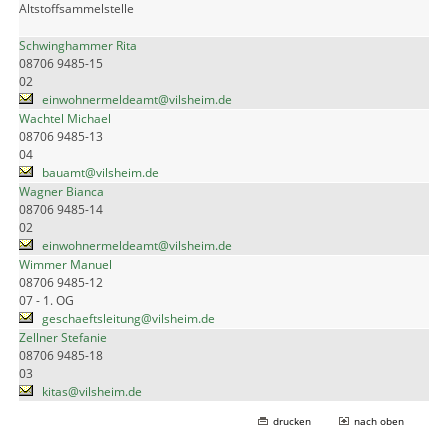
Altstoffsammelstelle
Schwinghammer Rita
08706 9485-15
02
einwohnermeldeamt@vilsheim.de
Wachtel Michael
08706 9485-13
04
bauamt@vilsheim.de
Wagner Bianca
08706 9485-14
02
einwohnermeldeamt@vilsheim.de
Wimmer Manuel
08706 9485-12
07 - 1. OG
geschaeftsleitung@vilsheim.de
Zellner Stefanie
08706 9485-18
03
kitas@vilsheim.de
drucken
nach oben