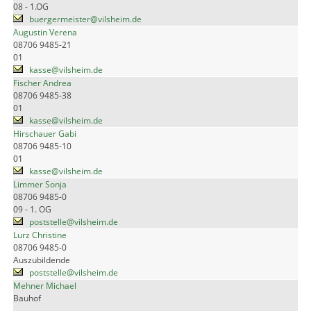
08 - 1.OG
buergermeister@vilsheim.de
Augustin Verena
08706 9485-21
01
kasse@vilsheim.de
Fischer Andrea
08706 9485-38
01
kasse@vilsheim.de
Hirschauer Gabi
08706 9485-10
01
kasse@vilsheim.de
Limmer Sonja
08706 9485-0
09 - 1. OG
poststelle@vilsheim.de
Lurz Christine
08706 9485-0
Auszubildende
poststelle@vilsheim.de
Mehner Michael
Bauhof