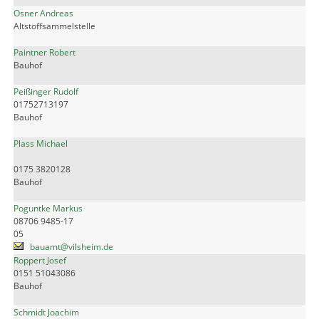
Osner Andreas
Altstoffsammelstelle
Paintner Robert
Bauhof
Peißinger Rudolf
01752713197
Bauhof
Plass Michael
0175 3820128
Bauhof
Poguntke Markus
08706 9485-17
05
bauamt@vilsheim.de
Roppert Josef
0151 51043086
Bauhof
Schmidt Joachim