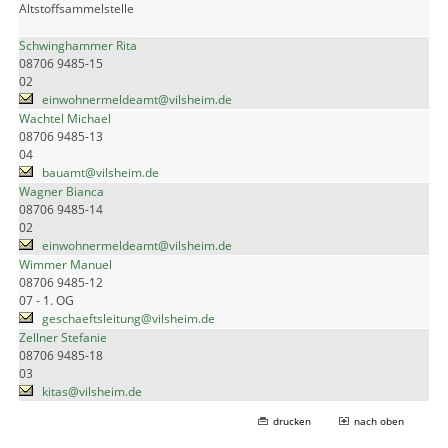
Altstoffsammelstelle
Schwinghammer Rita
08706 9485-15
02
einwohnermeldeamt@vilsheim.de
Wachtel Michael
08706 9485-13
04
bauamt@vilsheim.de
Wagner Bianca
08706 9485-14
02
einwohnermeldeamt@vilsheim.de
Wimmer Manuel
08706 9485-12
07 - 1. OG
geschaeftsleitung@vilsheim.de
Zellner Stefanie
08706 9485-18
03
kitas@vilsheim.de
drucken
nach oben