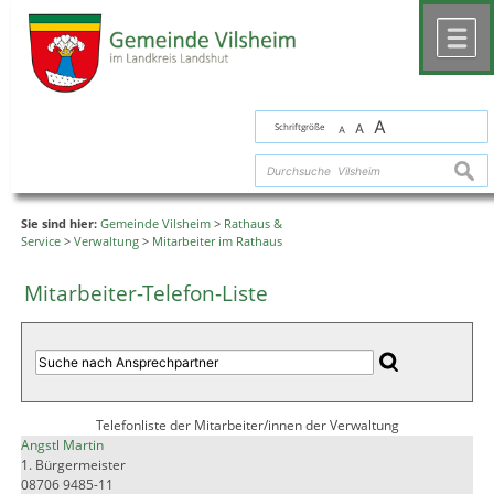
Zum Inhalt
,
zur Navigation
oder
zur Startseite
springen.
chließen
M
A
Schriftgröße
A
A
suche
Sie sind hier:
Gemeinde Vilsheim
>
Rathaus &
Service
>
Verwaltung
>
Mitarbeiter im Rathaus
Mitarbeiter-Telefon-Liste
Telefonliste der Mitarbeiter/innen der Verwaltung
Angstl Martin
1. Bürgermeister
08706 9485-11