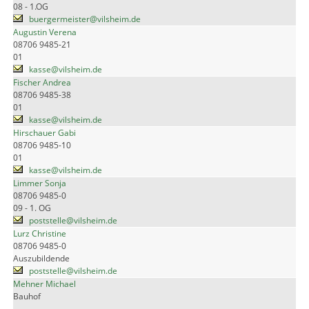
08 - 1.OG
buergermeister@vilsheim.de
Augustin Verena
08706 9485-21
01
kasse@vilsheim.de
Fischer Andrea
08706 9485-38
01
kasse@vilsheim.de
Hirschauer Gabi
08706 9485-10
01
kasse@vilsheim.de
Limmer Sonja
08706 9485-0
09 - 1. OG
poststelle@vilsheim.de
Lurz Christine
08706 9485-0
Auszubildende
poststelle@vilsheim.de
Mehner Michael
Bauhof