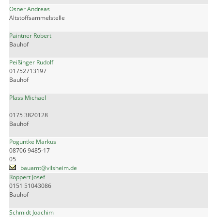
Osner Andreas
Altstoffsammelstelle
Paintner Robert
Bauhof
Peißinger Rudolf
01752713197
Bauhof
Plass Michael
0175 3820128
Bauhof
Poguntke Markus
08706 9485-17
05
bauamt@vilsheim.de
Roppert Josef
0151 51043086
Bauhof
Schmidt Joachim