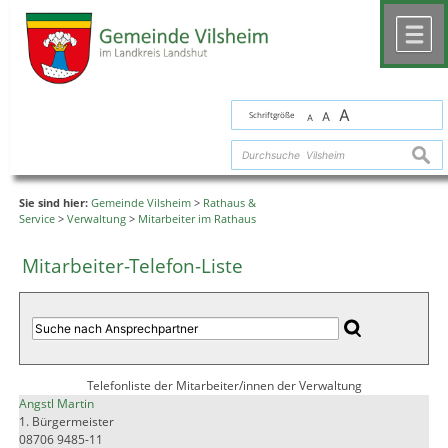
Zum Inhalt
,
zur Navigation
oder
zur Startseite
springen.
chließen
M
A
Schriftgröße
A
A
suche
Sie sind hier:
Gemeinde Vilsheim
>
Rathaus &
Service
>
Verwaltung
>
Mitarbeiter im Rathaus
Mitarbeiter-Telefon-Liste
Telefonliste der Mitarbeiter/innen der Verwaltung
Angstl Martin
1. Bürgermeister
08706 9485-11