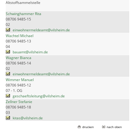
Altstoffsammelstelle
Schwinghammer Rita
08706 9485-15
02
einwohnermeldeamt@vilsheim.de
Wachtel Michael
08706 9485-13
04
bauamt@vilsheim.de
Wagner Bianca
08706 9485-14
02
einwohnermeldeamt@vilsheim.de
Wimmer Manuel
08706 9485-12
07 - 1. OG
geschaeftsleitung@vilsheim.de
Zellner Stefanie
08706 9485-18
03
kitas@vilsheim.de
drucken
nach oben