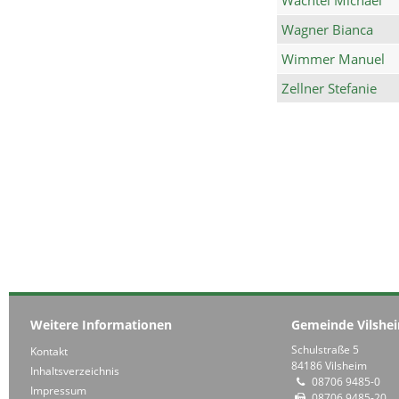
Wagner Bianca
Wimmer Manuel
Zellner Stefanie
Weitere Informationen
Gemeinde Vilshe
Schulstraße 5
Kontakt
84186 Vilsheim
Inhaltsverzeichnis
08706 9485-0
Impressum
08706 9485-20