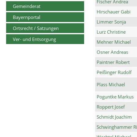
Fischer Andrea
Gemeinderat
Hirschauer Gabi
Bayernportal
Limmer Sonja
Ortsrecht / Satzungen
Lurz Christine
Ver- und Entsorgung
Mehner Michael
Osner Andreas
Paintner Robert
Peißinger Rudolf
Plass Michael
Poguntke Markus
Roppert Josef
Schmidt Joachim
Schwinghammer Ri
Wachtel Michael