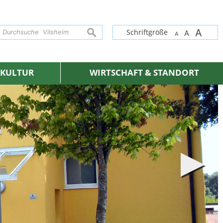
A
suchen
Schriftgröße
A
A
& KULTUR
WIRTSCHAFT & STANDORT