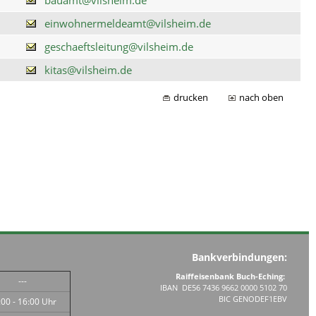
einwohnermeldeamt@vilsheim.de
geschaeftsleitung@vilsheim.de
kitas@vilsheim.de
drucken
nach oben
Bankverbindungen:
Raiffeisenbank Buch-Eching:
---
IBAN DE56 7436 9662 0000 5102 70
BIC GENODEF1EBV
:00 - 16:00 Uhr