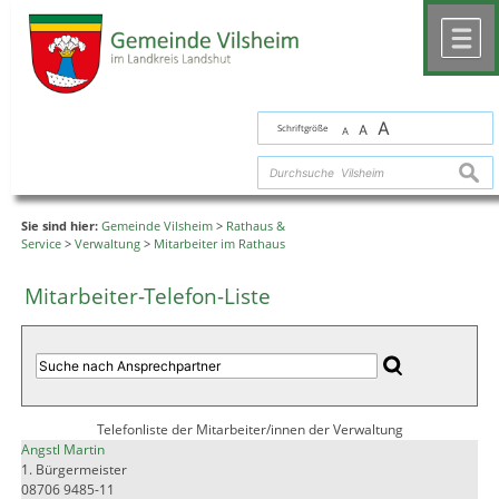
Zum Inhalt
,
zur Navigation
oder
zur Startseite
springen.
chließen
M
A
Schriftgröße
A
A
suche
Sie sind hier:
Gemeinde Vilsheim
>
Rathaus &
Service
>
Verwaltung
>
Mitarbeiter im Rathaus
Mitarbeiter-Telefon-Liste
Telefonliste der Mitarbeiter/innen der Verwaltung
Angstl Martin
1. Bürgermeister
08706 9485-11