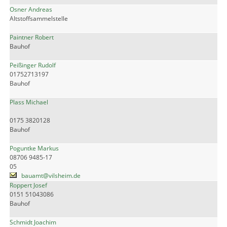
Osner Andreas
Altstoffsammelstelle
Paintner Robert
Bauhof
Peißinger Rudolf
01752713197
Bauhof
Plass Michael
0175 3820128
Bauhof
Poguntke Markus
08706 9485-17
05
bauamt@vilsheim.de
Roppert Josef
0151 51043086
Bauhof
Schmidt Joachim