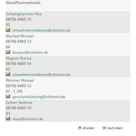
Altstoffsammelstelle
Schwinghammer Rita
08706 9485-15
02
einwohnermeldeamt@vilsheim.de
Wachtel Michael
08706 9485-13
04
bauamt@vilsheim.de
Wagner Bianca
08706 9485-14
02
einwohnermeldeamt@vilsheim.de
Wimmer Manuel
08706 9485-12
07 - 1. OG
geschaeftsleitung@vilsheim.de
Zellner Stefanie
08706 9485-18
03
kitas@vilsheim.de
drucken
nach oben