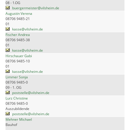
08 - 1.OG
buergermeister@vilsheim.de
Augustin Verena
08706 9485-21
01
kasse@vilsheim.de
Fischer Andrea
08706 9485-38
01
kasse@vilsheim.de
Hirschauer Gabi
08706 9485-10
01
kasse@vilsheim.de
Limmer Sonja
08706 9485-0
09 - 1. OG
poststelle@vilsheim.de
Lurz Christine
08706 9485-0
Auszubildende
poststelle@vilsheim.de
Mehner Michael
Bauhof