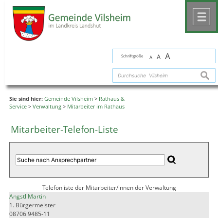
Zum Inhalt
,
zur Navigation
oder
zur Startseite
springen.
chließen
M
A
Schriftgröße
A
A
suche
Sie sind hier:
Gemeinde Vilsheim
>
Rathaus &
Service
>
Verwaltung
>
Mitarbeiter im Rathaus
Mitarbeiter-Telefon-Liste
Telefonliste der Mitarbeiter/innen der Verwaltung
Angstl Martin
1. Bürgermeister
08706 9485-11