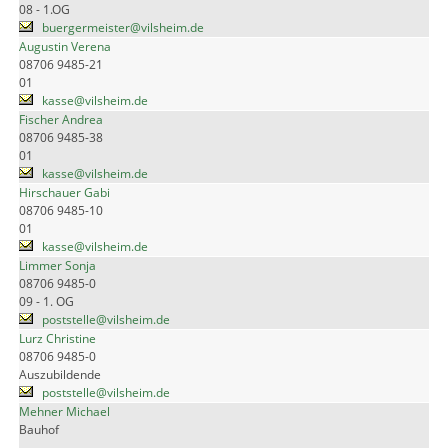
08 - 1.OG
buergermeister@vilsheim.de
Augustin Verena
08706 9485-21
01
kasse@vilsheim.de
Fischer Andrea
08706 9485-38
01
kasse@vilsheim.de
Hirschauer Gabi
08706 9485-10
01
kasse@vilsheim.de
Limmer Sonja
08706 9485-0
09 - 1. OG
poststelle@vilsheim.de
Lurz Christine
08706 9485-0
Auszubildende
poststelle@vilsheim.de
Mehner Michael
Bauhof