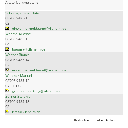
Altstoffsammelstelle
Schwinghammer Rita
08706 9485-15
02
einwohnermeldeamt@vilsheim.de
Wachtel Michael
08706 9485-13
04
bauamt@vilsheim.de
Wagner Bianca
08706 9485-14
02
einwohnermeldeamt@vilsheim.de
Wimmer Manuel
08706 9485-12
07 - 1. OG
geschaeftsleitung@vilsheim.de
Zellner Stefanie
08706 9485-18
03
kitas@vilsheim.de
drucken
nach oben