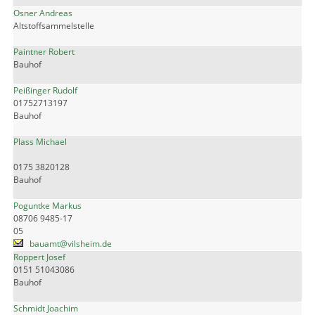
Osner Andreas
Altstoffsammelstelle
Paintner Robert
Bauhof
Peißinger Rudolf
01752713197
Bauhof
Plass Michael
0175 3820128
Bauhof
Poguntke Markus
08706 9485-17
05
bauamt@vilsheim.de
Roppert Josef
0151 51043086
Bauhof
Schmidt Joachim