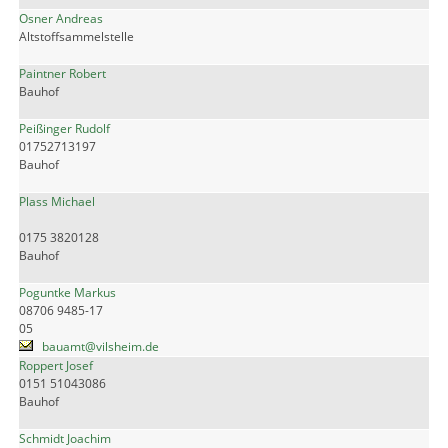
Osner Andreas
Altstoffsammelstelle
Paintner Robert
Bauhof
Peißinger Rudolf
01752713197
Bauhof
Plass Michael
0175 3820128
Bauhof
Poguntke Markus
08706 9485-17
05
bauamt@vilsheim.de
Roppert Josef
0151 51043086
Bauhof
Schmidt Joachim