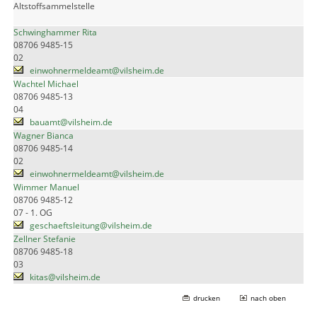
Altstoffsammelstelle
Schwinghammer Rita
08706 9485-15
02
einwohnermeldeamt@vilsheim.de
Wachtel Michael
08706 9485-13
04
bauamt@vilsheim.de
Wagner Bianca
08706 9485-14
02
einwohnermeldeamt@vilsheim.de
Wimmer Manuel
08706 9485-12
07 - 1. OG
geschaeftsleitung@vilsheim.de
Zellner Stefanie
08706 9485-18
03
kitas@vilsheim.de
drucken
nach oben