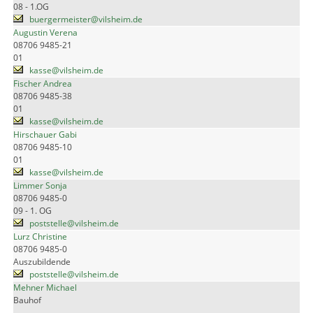
08 - 1.OG
buergermeister@vilsheim.de
Augustin Verena
08706 9485-21
01
kasse@vilsheim.de
Fischer Andrea
08706 9485-38
01
kasse@vilsheim.de
Hirschauer Gabi
08706 9485-10
01
kasse@vilsheim.de
Limmer Sonja
08706 9485-0
09 - 1. OG
poststelle@vilsheim.de
Lurz Christine
08706 9485-0
Auszubildende
poststelle@vilsheim.de
Mehner Michael
Bauhof