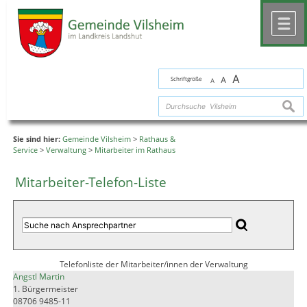
Zum Inhalt
,
zur Navigation
oder
zur Startseite
springen.
chließen
M
A
Schriftgröße
A
A
suche
Sie sind hier:
Gemeinde Vilsheim
>
Rathaus &
Service
>
Verwaltung
>
Mitarbeiter im Rathaus
Mitarbeiter-Telefon-Liste
Telefonliste der Mitarbeiter/innen der Verwaltung
Angstl Martin
1. Bürgermeister
08706 9485-11