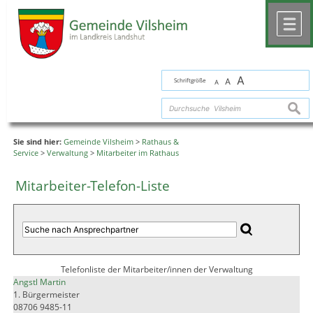
Zum Inhalt
,
zur Navigation
oder
zur Startseite
springen.
chließen
M
A
Schriftgröße
A
A
suche
Sie sind hier:
Gemeinde Vilsheim
>
Rathaus &
Service
>
Verwaltung
>
Mitarbeiter im Rathaus
Mitarbeiter-Telefon-Liste
Telefonliste der Mitarbeiter/innen der Verwaltung
Angstl Martin
1. Bürgermeister
08706 9485-11