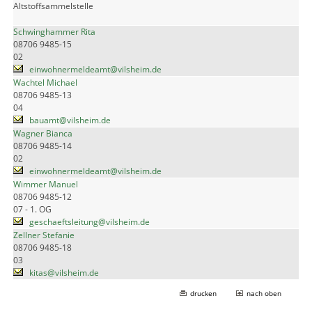
Altstoffsammelstelle
Schwinghammer Rita
08706 9485-15
02
einwohnermeldeamt@vilsheim.de
Wachtel Michael
08706 9485-13
04
bauamt@vilsheim.de
Wagner Bianca
08706 9485-14
02
einwohnermeldeamt@vilsheim.de
Wimmer Manuel
08706 9485-12
07 - 1. OG
geschaeftsleitung@vilsheim.de
Zellner Stefanie
08706 9485-18
03
kitas@vilsheim.de
drucken
nach oben