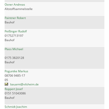
Osner Andreas
Altstoffsammelstelle
Paintner Robert
Bauhof
Peißinger Rudolf
01752713197
Bauhof
Plass Michael
0175 3820128
Bauhof
Poguntke Markus
08706 9485-17
05
bauamt@vilsheim.de
Roppert Josef
0151 51043086
Bauhof
Schmidt Joachim