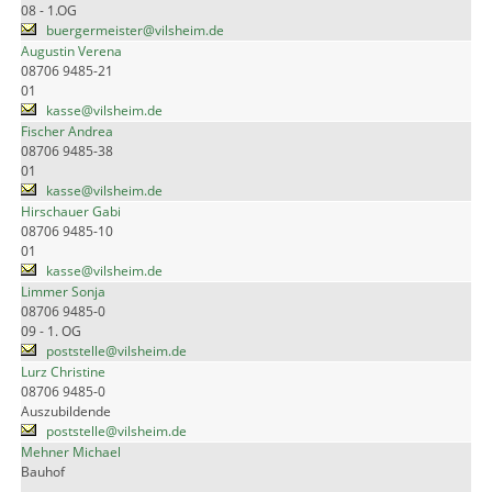
08 - 1.OG
buergermeister@vilsheim.de
Augustin Verena
08706 9485-21
01
kasse@vilsheim.de
Fischer Andrea
08706 9485-38
01
kasse@vilsheim.de
Hirschauer Gabi
08706 9485-10
01
kasse@vilsheim.de
Limmer Sonja
08706 9485-0
09 - 1. OG
poststelle@vilsheim.de
Lurz Christine
08706 9485-0
Auszubildende
poststelle@vilsheim.de
Mehner Michael
Bauhof