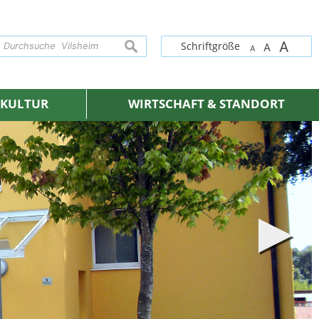
A
suchen
Schriftgröße
A
A
& KULTUR
WIRTSCHAFT & STANDORT