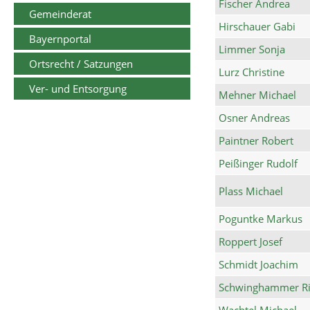
Fischer Andrea
Gemeinderat
Hirschauer Gabi
Bayernportal
Limmer Sonja
Ortsrecht / Satzungen
Lurz Christine
Ver- und Entsorgung
Mehner Michael
Osner Andreas
Paintner Robert
Peißinger Rudolf
Plass Michael
Poguntke Markus
Roppert Josef
Schmidt Joachim
Schwinghammer Ri
Wachtel Michael