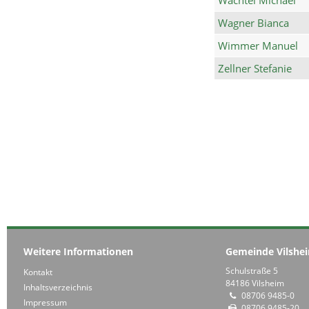
Wagner Bianca
Wimmer Manuel
Zellner Stefanie
Weitere Informationen
Gemeinde Vilshe
Schulstraße 5
Kontakt
84186 Vilsheim
Inhaltsverzeichnis
08706 9485-0
Impressum
08706 9485-20