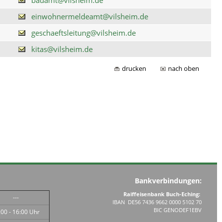
einwohnermeldeamt@vilsheim.de
geschaeftsleitung@vilsheim.de
kitas@vilsheim.de
drucken
nach oben
Bankverbindungen:
Raiffeisenbank Buch-Eching:
---
IBAN DE56 7436 9662 0000 5102 70
BIC GENODEF1EBV
:00 - 16:00 Uhr