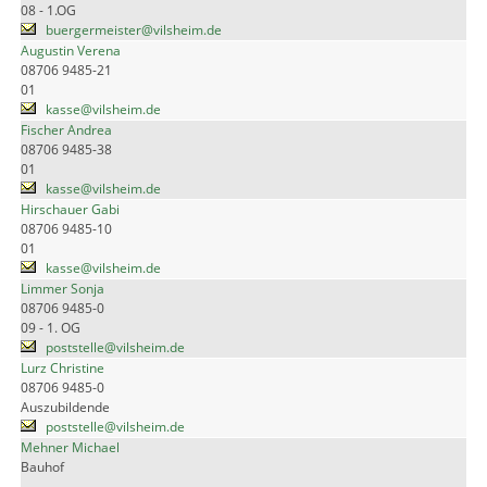
08 - 1.OG
buergermeister@vilsheim.de
Augustin Verena
08706 9485-21
01
kasse@vilsheim.de
Fischer Andrea
08706 9485-38
01
kasse@vilsheim.de
Hirschauer Gabi
08706 9485-10
01
kasse@vilsheim.de
Limmer Sonja
08706 9485-0
09 - 1. OG
poststelle@vilsheim.de
Lurz Christine
08706 9485-0
Auszubildende
poststelle@vilsheim.de
Mehner Michael
Bauhof