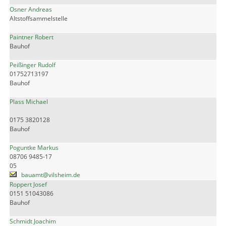
Osner Andreas
Altstoffsammelstelle
Paintner Robert
Bauhof
Peißinger Rudolf
01752713197
Bauhof
Plass Michael
0175 3820128
Bauhof
Poguntke Markus
08706 9485-17
05
bauamt@vilsheim.de
Roppert Josef
0151 51043086
Bauhof
Schmidt Joachim