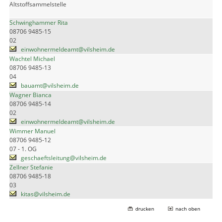
Altstoffsammelstelle
Schwinghammer Rita
08706 9485-15
02
einwohnermeldeamt@vilsheim.de
Wachtel Michael
08706 9485-13
04
bauamt@vilsheim.de
Wagner Bianca
08706 9485-14
02
einwohnermeldeamt@vilsheim.de
Wimmer Manuel
08706 9485-12
07 - 1. OG
geschaeftsleitung@vilsheim.de
Zellner Stefanie
08706 9485-18
03
kitas@vilsheim.de
drucken
nach oben