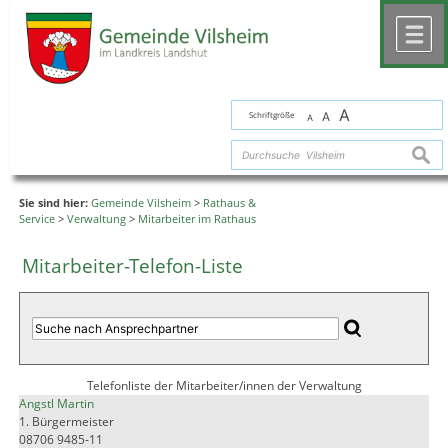
Zum Inhalt
,
zur Navigation
oder
zur Startseite
springen.
chließen
M
A
Schriftgröße
A
A
suche
Sie sind hier:
Gemeinde Vilsheim
>
Rathaus &
Service
>
Verwaltung
>
Mitarbeiter im Rathaus
Mitarbeiter-Telefon-Liste
Telefonliste der Mitarbeiter/innen der Verwaltung
Angstl Martin
1. Bürgermeister
08706 9485-11