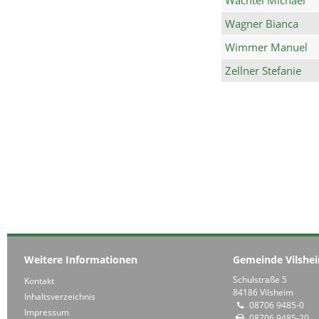
Wagner Bianca
Wimmer Manuel
Zellner Stefanie
Weitere Informationen
Gemeinde Vilshe
Schulstraße 5
Kontakt
84186 Vilsheim
Inhaltsverzeichnis
08706 9485-0
Impressum
08706 9485-20