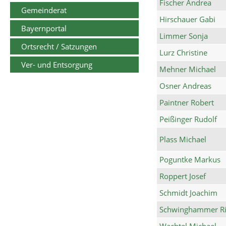
Fischer Andrea
Gemeinderat
Hirschauer Gabi
Bayernportal
Limmer Sonja
Ortsrecht / Satzungen
Lurz Christine
Ver- und Entsorgung
Mehner Michael
Osner Andreas
Paintner Robert
Peißinger Rudolf
Plass Michael
Poguntke Markus
Roppert Josef
Schmidt Joachim
Schwinghammer Ri
Wachtel Michael