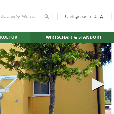
A
suchen
Schriftgröße
A
A
& KULTUR
WIRTSCHAFT & STANDORT