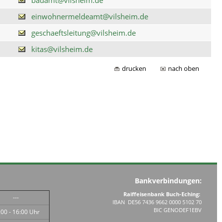
einwohnermeldeamt@vilsheim.de
geschaeftsleitung@vilsheim.de
kitas@vilsheim.de
drucken
nach oben
Bankverbindungen:
Raiffeisenbank Buch-Eching:
---
IBAN DE56 7436 9662 0000 5102 70
BIC GENODEF1EBV
:00 - 16:00 Uhr