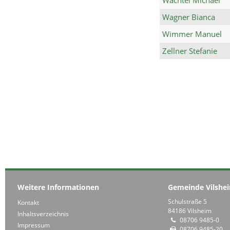
Wagner Bianca
Wimmer Manuel
Zellner Stefanie
Weitere Informationen
Gemeinde Vilshe
Schulstraße 5
Kontakt
84186 Vilsheim
Inhaltsverzeichnis
08706 9485-0
Impressum
08706 9485-20