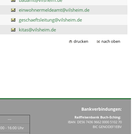
einwohnermeldeamt@vilsheim.de
geschaeftsleitung@vilsheim.de
kitas@vilsheim.de
drucken
nach oben
Bankverbindungen:
Raiffeisenbank Buch-Eching:
---
IBAN DE56 7436 9662 0000 5102 70
BIC GENODEF1EBV
:00 - 16:00 Uhr