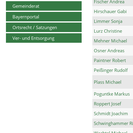
Fischer Andrea
Gemeinderat
Hirschauer Gabi
Bayernportal
Limmer Sonja
Ortsrecht / Satzungen
Lurz Christine
Ver- und Entsorgung
Mehner Michael
Osner Andreas
Paintner Robert
Peißinger Rudolf
Plass Michael
Poguntke Markus
Roppert Josef
Schmidt Joachim
Schwinghammer Ri
Wachtel Michael