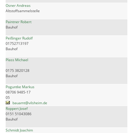
Osner Andreas
Altstoffsammelstelle
Paintner Robert
Bauhof
Peißinger Rudolf
01752713197
Bauhof
Plass Michael
0175 3820128
Bauhof
Poguntke Markus
08706 9485-17
05
bauamt@vilsheim.de
Roppert Josef
0151 51043086
Bauhof
Schmidt Joachim