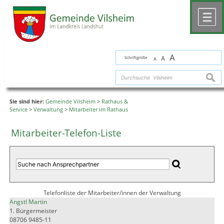
Zum Inhalt
,
zur Navigation
oder
zur Startseite
springen.
chließen
M
A
Schriftgröße
A
A
suche
Sie sind hier:
Gemeinde Vilsheim
>
Rathaus &
Service
>
Verwaltung
>
Mitarbeiter im Rathaus
Mitarbeiter-Telefon-Liste
Telefonliste der Mitarbeiter/innen der Verwaltung
Angstl Martin
1. Bürgermeister
08706 9485-11