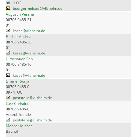
08 - 1.OG
buergermeister@vilsheim.de
Augustin Verena
08706 9485-21
01
kasse@vilsheim.de
Fischer Andrea
08706 9485-38
01
kasse@vilsheim.de
Hirschauer Gabi
08706 9485-10
01
kasse@vilsheim.de
Limmer Sonja
08706 9485-0
09 - 1. OG
poststelle@vilsheim.de
Lurz Christine
08706 9485-0
Auszubildende
poststelle@vilsheim.de
Mehner Michael
Bauhof