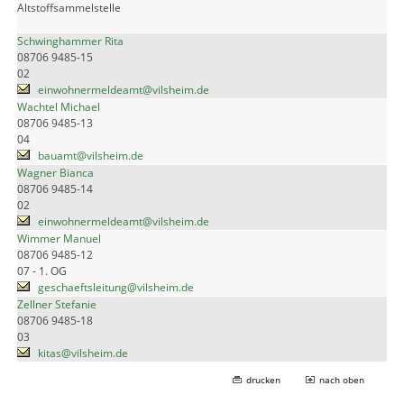
Altstoffsammelstelle
Schwinghammer Rita
08706 9485-15
02
einwohnermeldeamt@vilsheim.de
Wachtel Michael
08706 9485-13
04
bauamt@vilsheim.de
Wagner Bianca
08706 9485-14
02
einwohnermeldeamt@vilsheim.de
Wimmer Manuel
08706 9485-12
07 - 1. OG
geschaeftsleitung@vilsheim.de
Zellner Stefanie
08706 9485-18
03
kitas@vilsheim.de
drucken
nach oben