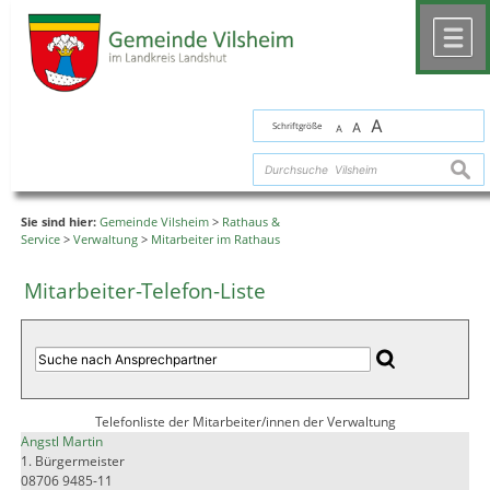
Zum Inhalt
,
zur Navigation
oder
zur Startseite
springen.
chließen
M
A
Schriftgröße
A
A
suche
Sie sind hier:
Gemeinde Vilsheim
>
Rathaus &
Service
>
Verwaltung
>
Mitarbeiter im Rathaus
Mitarbeiter-Telefon-Liste
Telefonliste der Mitarbeiter/innen der Verwaltung
Angstl Martin
1. Bürgermeister
08706 9485-11