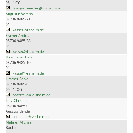
08 - 1.OG
buergermeister@vilsheim.de
Augustin Verena
08706 9485-21
01
kasse@vilsheim.de
Fischer Andrea
08706 9485-38
01
kasse@vilsheim.de
Hirschauer Gabi
08706 9485-10
01
kasse@vilsheim.de
Limmer Sonja
08706 9485-0
09 - 1. OG
poststelle@vilsheim.de
Lurz Christine
08706 9485-0
Auszubildende
poststelle@vilsheim.de
Mehner Michael
Bauhof