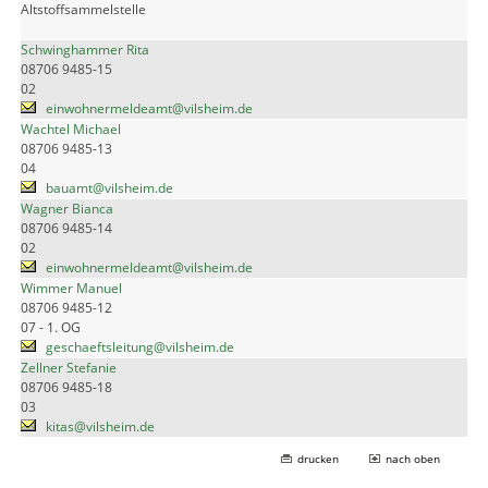
Altstoffsammelstelle
Schwinghammer Rita
08706 9485-15
02
einwohnermeldeamt@vilsheim.de
Wachtel Michael
08706 9485-13
04
bauamt@vilsheim.de
Wagner Bianca
08706 9485-14
02
einwohnermeldeamt@vilsheim.de
Wimmer Manuel
08706 9485-12
07 - 1. OG
geschaeftsleitung@vilsheim.de
Zellner Stefanie
08706 9485-18
03
kitas@vilsheim.de
drucken
nach oben