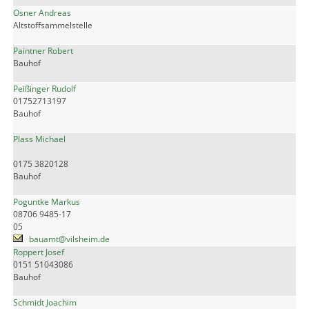
Osner Andreas
Altstoffsammelstelle
Paintner Robert
Bauhof
Peißinger Rudolf
01752713197
Bauhof
Plass Michael
0175 3820128
Bauhof
Poguntke Markus
08706 9485-17
05
bauamt@vilsheim.de
Roppert Josef
0151 51043086
Bauhof
Schmidt Joachim