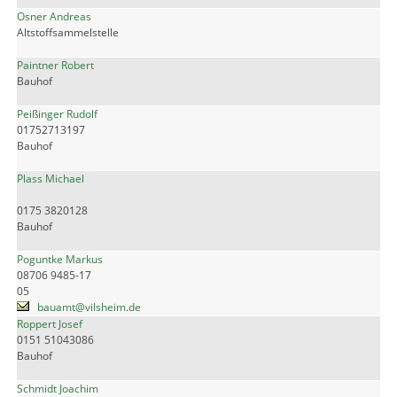
Osner Andreas
Altstoffsammelstelle
Paintner Robert
Bauhof
Peißinger Rudolf
01752713197
Bauhof
Plass Michael
0175 3820128
Bauhof
Poguntke Markus
08706 9485-17
05
bauamt@vilsheim.de
Roppert Josef
0151 51043086
Bauhof
Schmidt Joachim