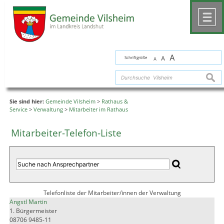
Zum Inhalt
,
zur Navigation
oder
zur Startseite
springen.
chließen
M
A
Schriftgröße
A
A
suche
Sie sind hier:
Gemeinde Vilsheim
>
Rathaus &
Service
>
Verwaltung
>
Mitarbeiter im Rathaus
Mitarbeiter-Telefon-Liste
Telefonliste der Mitarbeiter/innen der Verwaltung
Angstl Martin
1. Bürgermeister
08706 9485-11