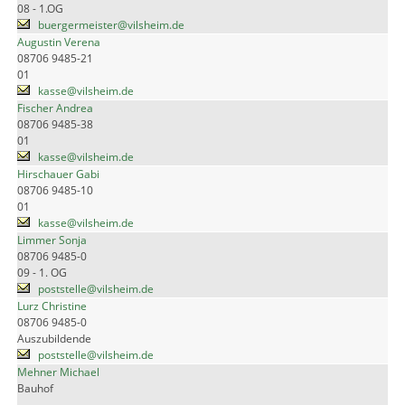
08 - 1.OG
buergermeister@vilsheim.de
Augustin Verena
08706 9485-21
01
kasse@vilsheim.de
Fischer Andrea
08706 9485-38
01
kasse@vilsheim.de
Hirschauer Gabi
08706 9485-10
01
kasse@vilsheim.de
Limmer Sonja
08706 9485-0
09 - 1. OG
poststelle@vilsheim.de
Lurz Christine
08706 9485-0
Auszubildende
poststelle@vilsheim.de
Mehner Michael
Bauhof