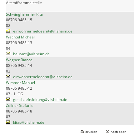
Altstoffsammelstelle
Schwinghammer Rita
08706 9485-15
02
einwohnermeldeamt@vilsheim.de
Wachtel Michael
08706 9485-13
04
bauamt@vilsheim.de
Wagner Bianca
08706 9485-14
02
einwohnermeldeamt@vilsheim.de
Wimmer Manuel
08706 9485-12
07 - 1. OG
geschaeftsleitung@vilsheim.de
Zellner Stefanie
08706 9485-18
03
kitas@vilsheim.de
drucken
nach oben