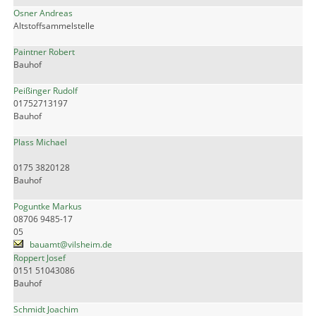
Osner Andreas
Altstoffsammelstelle
Paintner Robert
Bauhof
Peißinger Rudolf
01752713197
Bauhof
Plass Michael
0175 3820128
Bauhof
Poguntke Markus
08706 9485-17
05
bauamt@vilsheim.de
Roppert Josef
0151 51043086
Bauhof
Schmidt Joachim