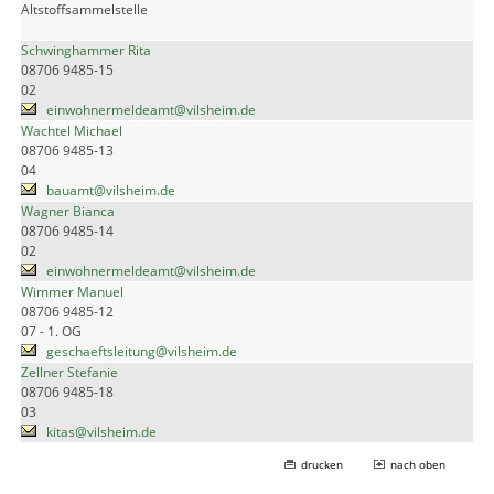
Altstoffsammelstelle
Schwinghammer Rita
08706 9485-15
02
einwohnermeldeamt@vilsheim.de
Wachtel Michael
08706 9485-13
04
bauamt@vilsheim.de
Wagner Bianca
08706 9485-14
02
einwohnermeldeamt@vilsheim.de
Wimmer Manuel
08706 9485-12
07 - 1. OG
geschaeftsleitung@vilsheim.de
Zellner Stefanie
08706 9485-18
03
kitas@vilsheim.de
drucken
nach oben