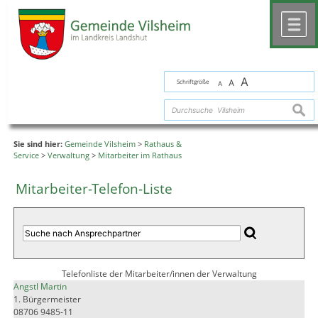
Zum Inhalt
,
zur Navigation
oder
zur Startseite
springen.
chließen
M
A
Schriftgröße
A
A
suche
Sie sind hier:
Gemeinde Vilsheim
>
Rathaus &
Service
>
Verwaltung
>
Mitarbeiter im Rathaus
Mitarbeiter-Telefon-Liste
Telefonliste der Mitarbeiter/innen der Verwaltung
Angstl Martin
1. Bürgermeister
08706 9485-11