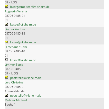
08 - 1.OG
buergermeister@vilsheim.de
Augustin Verena
08706 9485-21
01
kasse@vilsheim.de
Fischer Andrea
08706 9485-38
01
kasse@vilsheim.de
Hirschauer Gabi
08706 9485-10
01
kasse@vilsheim.de
Limmer Sonja
08706 9485-0
09 - 1. OG
poststelle@vilsheim.de
Lurz Christine
08706 9485-0
Auszubildende
poststelle@vilsheim.de
Mehner Michael
Bauhof