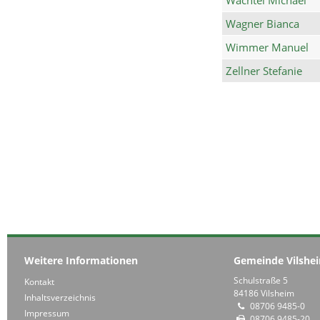
Wagner Bianca
Wimmer Manuel
Zellner Stefanie
Weitere Informationen
Gemeinde Vilshe
Schulstraße 5
Kontakt
84186 Vilsheim
Inhaltsverzeichnis
08706 9485-0
Impressum
08706 9485-20