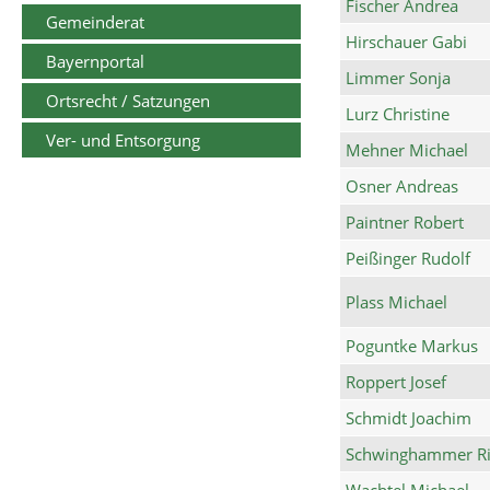
Fischer Andrea
Gemeinderat
Hirschauer Gabi
Bayernportal
Limmer Sonja
Ortsrecht / Satzungen
Lurz Christine
Ver- und Entsorgung
Mehner Michael
Osner Andreas
Paintner Robert
Peißinger Rudolf
Plass Michael
Poguntke Markus
Roppert Josef
Schmidt Joachim
Schwinghammer Ri
Wachtel Michael