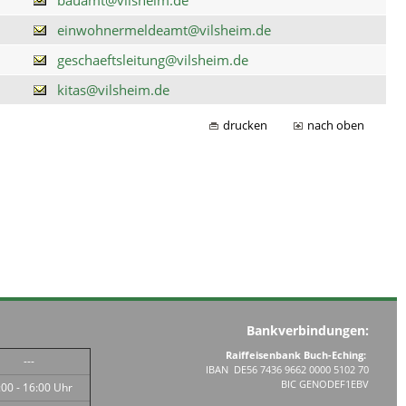
einwohnermeldeamt@vilsheim.de
geschaeftsleitung@vilsheim.de
kitas@vilsheim.de
drucken
nach oben
Bankverbindungen:
Raiffeisenbank Buch-Eching:
---
IBAN DE56 7436 9662 0000 5102 70
BIC GENODEF1EBV
:00 - 16:00 Uhr