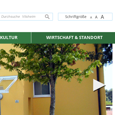
A
suchen
Schriftgröße
A
A
& KULTUR
WIRTSCHAFT & STANDORT