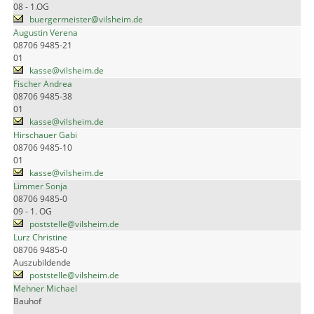
08 - 1.OG
buergermeister@vilsheim.de
Augustin Verena
08706 9485-21
01
kasse@vilsheim.de
Fischer Andrea
08706 9485-38
01
kasse@vilsheim.de
Hirschauer Gabi
08706 9485-10
01
kasse@vilsheim.de
Limmer Sonja
08706 9485-0
09 - 1. OG
poststelle@vilsheim.de
Lurz Christine
08706 9485-0
Auszubildende
poststelle@vilsheim.de
Mehner Michael
Bauhof