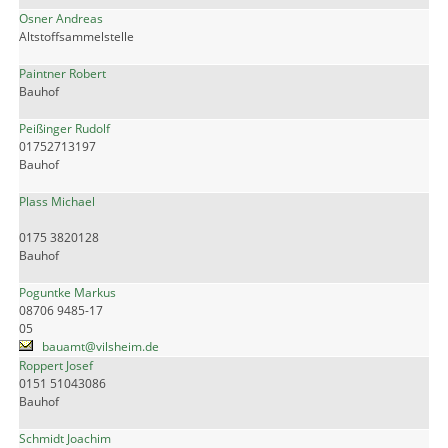
Osner Andreas
Altstoffsammelstelle
Paintner Robert
Bauhof
Peißinger Rudolf
01752713197
Bauhof
Plass Michael
0175 3820128
Bauhof
Poguntke Markus
08706 9485-17
05
bauamt@vilsheim.de
Roppert Josef
0151 51043086
Bauhof
Schmidt Joachim