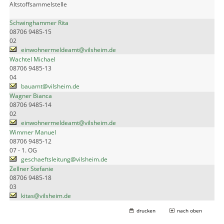
Altstoffsammelstelle
Schwinghammer Rita
08706 9485-15
02
einwohnermeldeamt@vilsheim.de
Wachtel Michael
08706 9485-13
04
bauamt@vilsheim.de
Wagner Bianca
08706 9485-14
02
einwohnermeldeamt@vilsheim.de
Wimmer Manuel
08706 9485-12
07 - 1. OG
geschaeftsleitung@vilsheim.de
Zellner Stefanie
08706 9485-18
03
kitas@vilsheim.de
drucken
nach oben