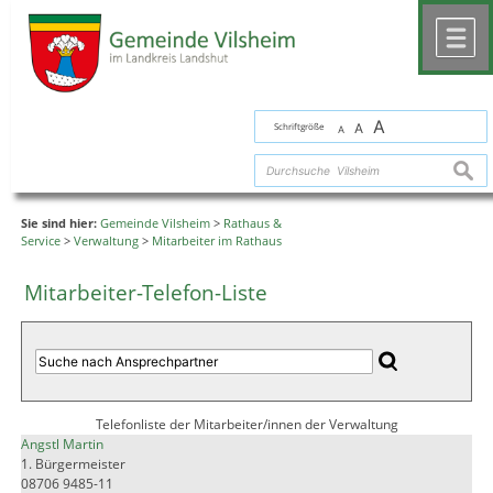
Zum Inhalt
,
zur Navigation
oder
zur Startseite
springen.
chließen
M
A
Schriftgröße
A
A
suche
Sie sind hier:
Gemeinde Vilsheim
>
Rathaus &
Service
>
Verwaltung
>
Mitarbeiter im Rathaus
Mitarbeiter-Telefon-Liste
Telefonliste der Mitarbeiter/innen der Verwaltung
Angstl Martin
1. Bürgermeister
08706 9485-11