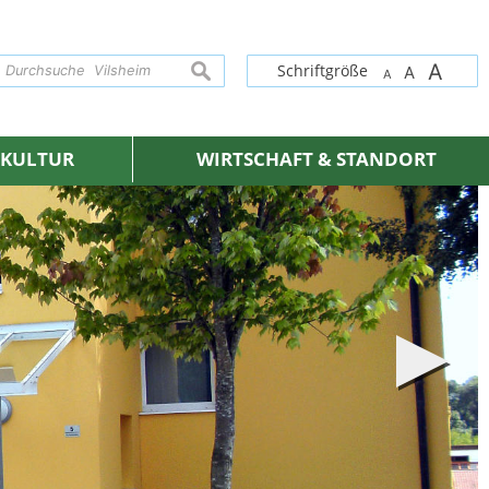
A
suchen
Schriftgröße
A
A
& KULTUR
WIRTSCHAFT & STANDORT