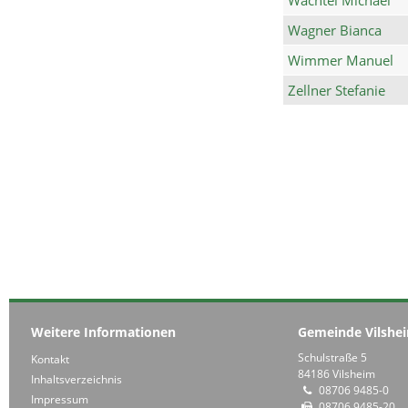
Wagner Bianca
Wimmer Manuel
Zellner Stefanie
Weitere Informationen
Gemeinde Vilshe
Schulstraße 5
Kontakt
84186 Vilsheim
Inhaltsverzeichnis
08706 9485-0
Impressum
08706 9485-20