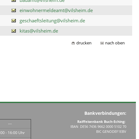
einwohnermeldeamt@vilsheim.de
geschaeftsleitung@vilsheim.de
kitas@vilsheim.de
drucken
nach oben
Bankverbindungen:
Raiffeisenbank Buch-Eching:
---
IBAN DE56 7436 9662 0000 5102 70
BIC GENODEF1EBV
:00 - 16:00 Uhr