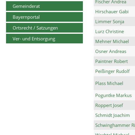
Fischer Andrea
Gemeinderat
Hirschauer Gabi
Bayernportal
Limmer Sonja
Ortsrecht / Satzungen
Lurz Christine
Ver- und Entsorgung
Mehner Michael
Osner Andreas
Paintner Robert
Peißinger Rudolf
Plass Michael
Poguntke Markus
Roppert Josef
Schmidt Joachim
Schwinghammer Ri
Wachtel Michael