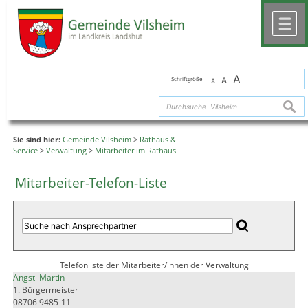
Zum Inhalt
,
zur Navigation
oder
zur Startseite
springen.
chließen
M
A
Schriftgröße
A
A
suche
Sie sind hier:
Gemeinde Vilsheim
>
Rathaus &
Service
>
Verwaltung
>
Mitarbeiter im Rathaus
Mitarbeiter-Telefon-Liste
Telefonliste der Mitarbeiter/innen der Verwaltung
Angstl Martin
1. Bürgermeister
08706 9485-11