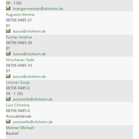
08 - 1.OG
buergermeister@vilsheim.de
Augustin Verena
08706 9485-21
01
kasse@vilsheim.de
Fischer Andrea
08706 9485-38
01
kasse@vilsheim.de
Hirschauer Gabi
08706 9485-10
01
kasse@vilsheim.de
Limmer Sonja
08706 9485-0
09 - 1. OG
poststelle@vilsheim.de
Lurz Christine
08706 9485-0
Auszubildende
poststelle@vilsheim.de
Mehner Michael
Bauhof