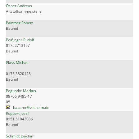
Osner Andreas
Altstoffsammelstelle
Paintner Robert
Bauhof
Peißinger Rudolf
01752713197
Bauhof
Plass Michael
0175 3820128
Bauhof
Poguntke Markus
08706 9485-17
05
bauamt@vilsheim.de
Roppert Josef
0151 51043086
Bauhof
Schmidt Joachim