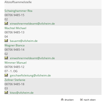
Altstoffsammelstelle
Schwinghammer Rita
08706 9485-15
02
einwohnermeldeamt@vilsheim.de
Wachtel Michael
08706 9485-13
04
bauamt@vilsheim.de
Wagner Bianca
08706 9485-14
02
einwohnermeldeamt@vilsheim.de
Wimmer Manuel
08706 9485-12
07 - 1. OG
geschaeftsleitung@vilsheim.de
Zellner Stefanie
08706 9485-18
03
kitas@vilsheim.de
drucken
nach oben