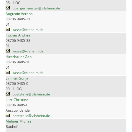
08 - 1.OG
buergermeister@vilsheim.de
Augustin Verena
08706 9485-21
01
kasse@vilsheim.de
Fischer Andrea
08706 9485-38
01
kasse@vilsheim.de
Hirschauer Gabi
08706 9485-10
01
kasse@vilsheim.de
Limmer Sonja
08706 9485-0
09 - 1. OG
poststelle@vilsheim.de
Lurz Christine
08706 9485-0
Auszubildende
poststelle@vilsheim.de
Mehner Michael
Bauhof