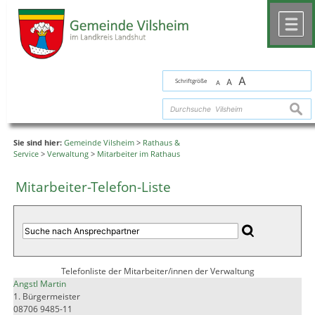
Zum Inhalt
,
zur Navigation
oder
zur Startseite
springen.
chließen
M
A
Schriftgröße
A
A
suche
Sie sind hier:
Gemeinde Vilsheim
>
Rathaus &
Service
>
Verwaltung
>
Mitarbeiter im Rathaus
Mitarbeiter-Telefon-Liste
Telefonliste der Mitarbeiter/innen der Verwaltung
Angstl Martin
1. Bürgermeister
08706 9485-11