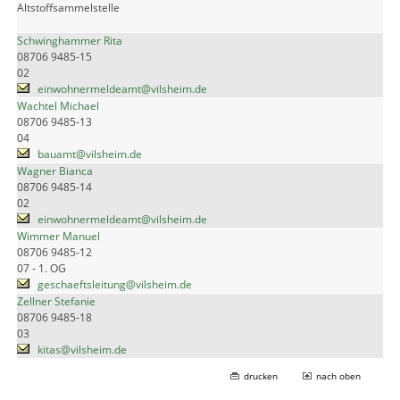
Altstoffsammelstelle
Schwinghammer Rita
08706 9485-15
02
einwohnermeldeamt@vilsheim.de
Wachtel Michael
08706 9485-13
04
bauamt@vilsheim.de
Wagner Bianca
08706 9485-14
02
einwohnermeldeamt@vilsheim.de
Wimmer Manuel
08706 9485-12
07 - 1. OG
geschaeftsleitung@vilsheim.de
Zellner Stefanie
08706 9485-18
03
kitas@vilsheim.de
drucken
nach oben