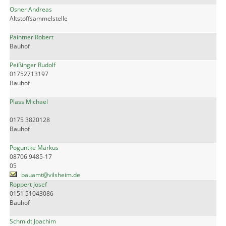
Osner Andreas
Altstoffsammelstelle
Paintner Robert
Bauhof
Peißinger Rudolf
01752713197
Bauhof
Plass Michael
0175 3820128
Bauhof
Poguntke Markus
08706 9485-17
05
bauamt@vilsheim.de
Roppert Josef
0151 51043086
Bauhof
Schmidt Joachim