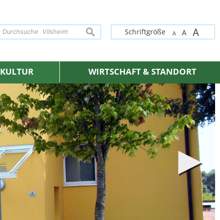
A
suchen
Schriftgröße
A
A
& KULTUR
WIRTSCHAFT & STANDORT