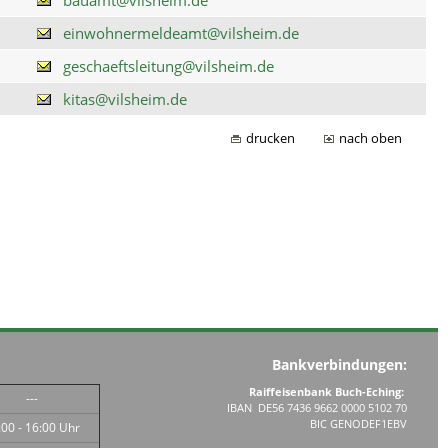
einwohnermeldeamt@vilsheim.de
geschaeftsleitung@vilsheim.de
kitas@vilsheim.de
drucken
nach oben
Bankverbindungen:
Raiffeisenbank Buch-Eching:
---
IBAN DE56 7436 9662 0000 5102 70
BIC GENODEF1EBV
:00 - 16:00 Uhr