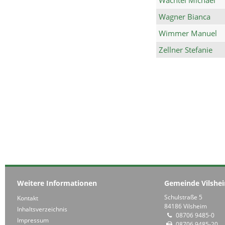
Wagner Bianca
Wimmer Manuel
Zellner Stefanie
Weitere Informationen
Gemeinde Vilshe
Schulstraße 5
Kontakt
84186 Vilsheim
Inhaltsverzeichnis
08706 9485-0
Impressum
08706 9485-20