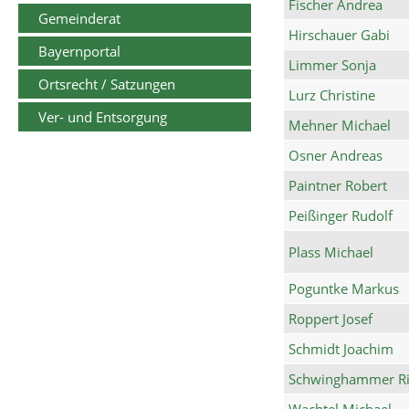
Fischer Andrea
Gemeinderat
Hirschauer Gabi
Bayernportal
Limmer Sonja
Ortsrecht / Satzungen
Lurz Christine
Ver- und Entsorgung
Mehner Michael
Osner Andreas
Paintner Robert
Peißinger Rudolf
Plass Michael
Poguntke Markus
Roppert Josef
Schmidt Joachim
Schwinghammer Ri
Wachtel Michael