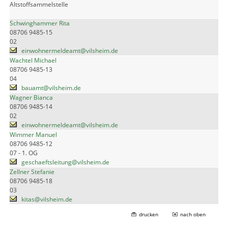
Altstoffsammelstelle
Schwinghammer Rita
08706 9485-15
02
einwohnermeldeamt@vilsheim.de
Wachtel Michael
08706 9485-13
04
bauamt@vilsheim.de
Wagner Bianca
08706 9485-14
02
einwohnermeldeamt@vilsheim.de
Wimmer Manuel
08706 9485-12
07 - 1. OG
geschaeftsleitung@vilsheim.de
Zellner Stefanie
08706 9485-18
03
kitas@vilsheim.de
drucken
nach oben