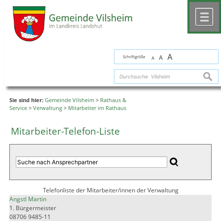
Zum Inhalt
,
zur Navigation
oder
zur Startseite
springen.
chließen
M
A
Schriftgröße
A
A
suche
Sie sind hier:
Gemeinde Vilsheim
>
Rathaus &
Service
>
Verwaltung
>
Mitarbeiter im Rathaus
Mitarbeiter-Telefon-Liste
Telefonliste der Mitarbeiter/innen der Verwaltung
Angstl Martin
1. Bürgermeister
08706 9485-11