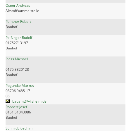
Osner Andreas
Altstoffsammelstelle
Paintner Robert
Bauhof
Peißinger Rudolf
01752713197
Bauhof
Plass Michael
0175 3820128
Bauhof
Poguntke Markus
08706 9485-17
05
bauamt@vilsheim.de
Roppert Josef
0151 51043086
Bauhof
Schmidt Joachim