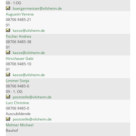
08 - 1.OG
buergermeister@vilsheim.de
Augustin Verena
08706 9485-21
01
kasse@vilsheim.de
Fischer Andrea
08706 9485-38
01
kasse@vilsheim.de
Hirschauer Gabi
08706 9485-10
01
kasse@vilsheim.de
Limmer Sonja
08706 9485-0
09 - 1. OG
poststelle@vilsheim.de
Lurz Christine
08706 9485-0
Auszubildende
poststelle@vilsheim.de
Mehner Michael
Bauhof