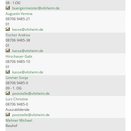
08 - 1.OG
buergermeister@vilsheim.de
Augustin Verena
08706 9485-21
01
kasse@vilsheim.de
Fischer Andrea
08706 9485-38
01
kasse@vilsheim.de
Hirschauer Gabi
08706 9485-10
01
kasse@vilsheim.de
Limmer Sonja
08706 9485-0
09 - 1. OG
poststelle@vilsheim.de
Lurz Christine
08706 9485-0
Auszubildende
poststelle@vilsheim.de
Mehner Michael
Bauhof