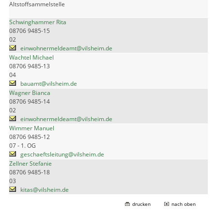
Altstoffsammelstelle
Schwinghammer Rita
08706 9485-15
02
einwohnermeldeamt@vilsheim.de
Wachtel Michael
08706 9485-13
04
bauamt@vilsheim.de
Wagner Bianca
08706 9485-14
02
einwohnermeldeamt@vilsheim.de
Wimmer Manuel
08706 9485-12
07 - 1. OG
geschaeftsleitung@vilsheim.de
Zellner Stefanie
08706 9485-18
03
kitas@vilsheim.de
drucken
nach oben