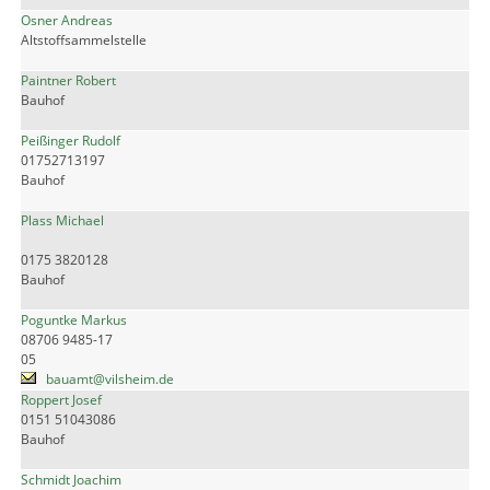
Osner Andreas
Altstoffsammelstelle
Paintner Robert
Bauhof
Peißinger Rudolf
01752713197
Bauhof
Plass Michael
0175 3820128
Bauhof
Poguntke Markus
08706 9485-17
05
bauamt@vilsheim.de
Roppert Josef
0151 51043086
Bauhof
Schmidt Joachim