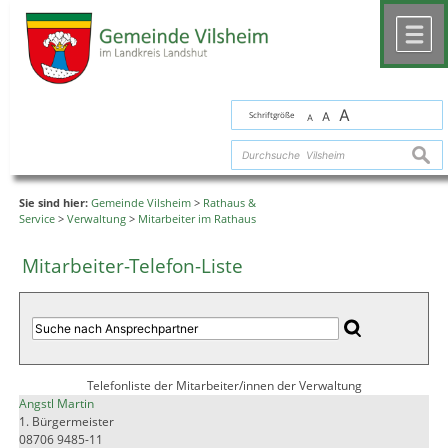
Zum Inhalt
,
zur Navigation
oder
zur Startseite
springen.
chließen
M
A
Schriftgröße
A
A
suche
Sie sind hier:
Gemeinde Vilsheim
>
Rathaus &
Service
>
Verwaltung
>
Mitarbeiter im Rathaus
Mitarbeiter-Telefon-Liste
Telefonliste der Mitarbeiter/innen der Verwaltung
Angstl Martin
1. Bürgermeister
08706 9485-11