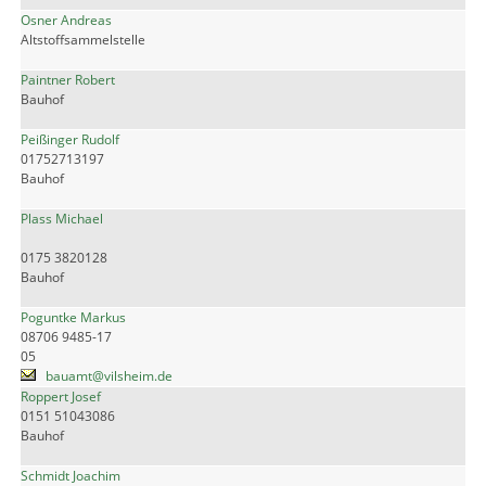
Osner Andreas
Altstoffsammelstelle
Paintner Robert
Bauhof
Peißinger Rudolf
01752713197
Bauhof
Plass Michael
0175 3820128
Bauhof
Poguntke Markus
08706 9485-17
05
bauamt@vilsheim.de
Roppert Josef
0151 51043086
Bauhof
Schmidt Joachim