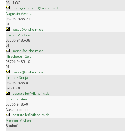
08 - 1.OG
buergermeister@vilsheim.de
Augustin Verena
08706 9485-21
01
kasse@vilsheim.de
Fischer Andrea
08706 9485-38
01
kasse@vilsheim.de
Hirschauer Gabi
08706 9485-10
01
kasse@vilsheim.de
Limmer Sonja
08706 9485-0
09 - 1. OG
poststelle@vilsheim.de
Lurz Christine
08706 9485-0
Auszubildende
poststelle@vilsheim.de
Mehner Michael
Bauhof