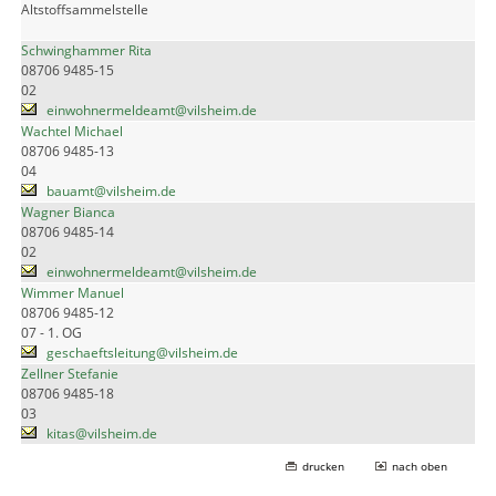
Altstoffsammelstelle
Schwinghammer Rita
08706 9485-15
02
einwohnermeldeamt@vilsheim.de
Wachtel Michael
08706 9485-13
04
bauamt@vilsheim.de
Wagner Bianca
08706 9485-14
02
einwohnermeldeamt@vilsheim.de
Wimmer Manuel
08706 9485-12
07 - 1. OG
geschaeftsleitung@vilsheim.de
Zellner Stefanie
08706 9485-18
03
kitas@vilsheim.de
drucken
nach oben