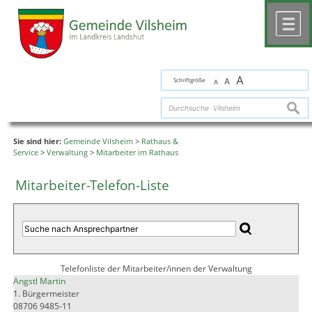
Zum Inhalt
,
zur Navigation
oder
zur Startseite
springen.
chließen
M
A
Schriftgröße
A
A
suche
Sie sind hier:
Gemeinde Vilsheim
>
Rathaus &
Service
>
Verwaltung
>
Mitarbeiter im Rathaus
Mitarbeiter-Telefon-Liste
Telefonliste der Mitarbeiter/innen der Verwaltung
Angstl Martin
1. Bürgermeister
08706 9485-11