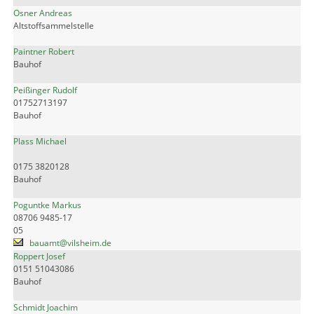
Osner Andreas
Altstoffsammelstelle
Paintner Robert
Bauhof
Peißinger Rudolf
01752713197
Bauhof
Plass Michael
0175 3820128
Bauhof
Poguntke Markus
08706 9485-17
05
bauamt@vilsheim.de
Roppert Josef
0151 51043086
Bauhof
Schmidt Joachim