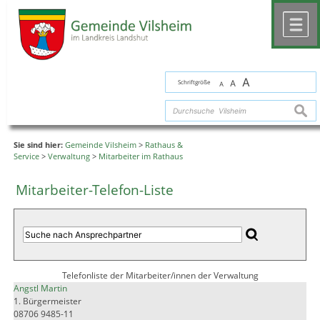
Zum Inhalt
,
zur Navigation
oder
zur Startseite
springen.
chließen
M
A
Schriftgröße
A
A
suche
Sie sind hier:
Gemeinde Vilsheim
>
Rathaus &
Service
>
Verwaltung
>
Mitarbeiter im Rathaus
Mitarbeiter-Telefon-Liste
Telefonliste der Mitarbeiter/innen der Verwaltung
Angstl Martin
1. Bürgermeister
08706 9485-11