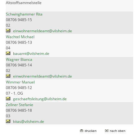
Altstoffsammelstelle
Schwinghammer Rita
08706 9485-15
02
einwohnermeldeamt@vilsheim.de
Wachtel Michael
08706 9485-13
04
bauamt@vilsheim.de
Wagner Bianca
08706 9485-14
02
einwohnermeldeamt@vilsheim.de
Wimmer Manuel
08706 9485-12
07 - 1. OG
geschaeftsleitung@vilsheim.de
Zellner Stefanie
08706 9485-18
03
kitas@vilsheim.de
drucken
nach oben