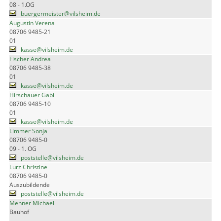
08 - 1.OG
buergermeister@vilsheim.de
Augustin Verena
08706 9485-21
01
kasse@vilsheim.de
Fischer Andrea
08706 9485-38
01
kasse@vilsheim.de
Hirschauer Gabi
08706 9485-10
01
kasse@vilsheim.de
Limmer Sonja
08706 9485-0
09 - 1. OG
poststelle@vilsheim.de
Lurz Christine
08706 9485-0
Auszubildende
poststelle@vilsheim.de
Mehner Michael
Bauhof