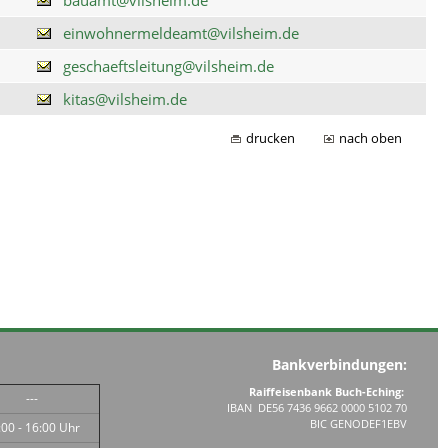
einwohnermeldeamt@vilsheim.de
geschaeftsleitung@vilsheim.de
kitas@vilsheim.de
drucken
nach oben
Bankverbindungen:
Raiffeisenbank Buch-Eching:
---
IBAN DE56 7436 9662 0000 5102 70
BIC GENODEF1EBV
:00 - 16:00 Uhr