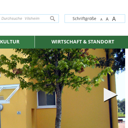
A
suchen
Schriftgröße
A
A
& KULTUR
WIRTSCHAFT & STANDORT