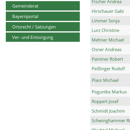
Fischer Andrea
Gemeinderat
Hirschauer Gabi
Bayernportal
Limmer Sonja
Ortsrecht / Satzungen
Lurz Christine
Ver- und Entsorgung
Mehner Michael
Osner Andreas
Paintner Robert
Peißinger Rudolf
Plass Michael
Poguntke Markus
Roppert Josef
Schmidt Joachim
Schwinghammer Ri
Wachtel Michael