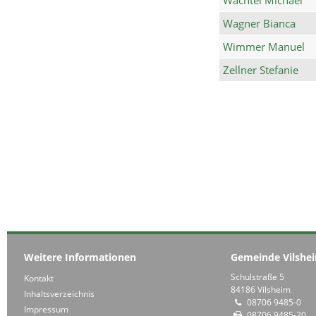
Wagner Bianca
Wimmer Manuel
Zellner Stefanie
Weitere Informationen
Gemeinde Vilshe
Schulstraße 5
Kontakt
84186 Vilsheim
Inhaltsverzeichnis
08706 9485-0
Impressum
08706 9485-20