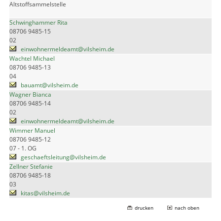
Altstoffsammelstelle
Schwinghammer Rita
08706 9485-15
02
einwohnermeldeamt@vilsheim.de
Wachtel Michael
08706 9485-13
04
bauamt@vilsheim.de
Wagner Bianca
08706 9485-14
02
einwohnermeldeamt@vilsheim.de
Wimmer Manuel
08706 9485-12
07 - 1. OG
geschaeftsleitung@vilsheim.de
Zellner Stefanie
08706 9485-18
03
kitas@vilsheim.de
drucken
nach oben