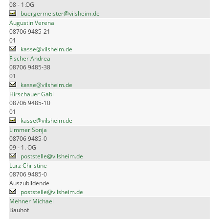
08 - 1.OG
buergermeister@vilsheim.de
Augustin Verena
08706 9485-21
01
kasse@vilsheim.de
Fischer Andrea
08706 9485-38
01
kasse@vilsheim.de
Hirschauer Gabi
08706 9485-10
01
kasse@vilsheim.de
Limmer Sonja
08706 9485-0
09 - 1. OG
poststelle@vilsheim.de
Lurz Christine
08706 9485-0
Auszubildende
poststelle@vilsheim.de
Mehner Michael
Bauhof