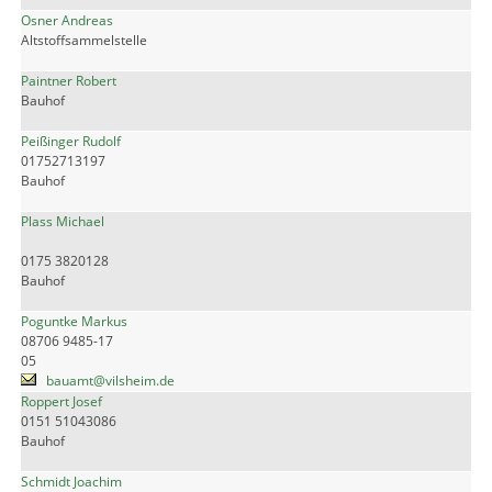
Osner Andreas
Altstoffsammelstelle
Paintner Robert
Bauhof
Peißinger Rudolf
01752713197
Bauhof
Plass Michael
0175 3820128
Bauhof
Poguntke Markus
08706 9485-17
05
bauamt@vilsheim.de
Roppert Josef
0151 51043086
Bauhof
Schmidt Joachim