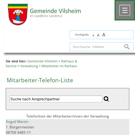
Zum Inhalt
,
zur Navigation
oder
zur Startseite
springen.
chließen
M
A
Schriftgröße
A
A
suche
Sie sind hier:
Gemeinde Vilsheim
>
Rathaus &
Service
>
Verwaltung
>
Mitarbeiter im Rathaus
Mitarbeiter-Telefon-Liste
Telefonliste der Mitarbeiter/innen der Verwaltung
Angstl Martin
1. Bürgermeister
08706 9485-11