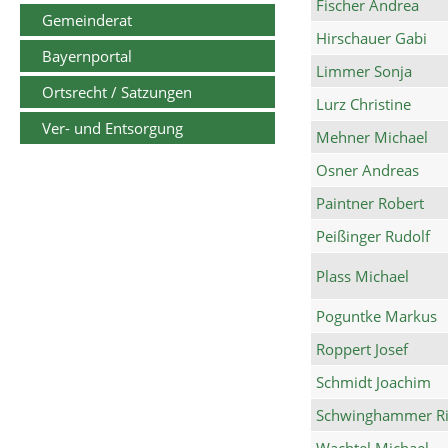
Fischer Andrea
Gemeinderat
Hirschauer Gabi
Bayernportal
Limmer Sonja
Ortsrecht / Satzungen
Lurz Christine
Ver- und Entsorgung
Mehner Michael
Osner Andreas
Paintner Robert
Peißinger Rudolf
Plass Michael
Poguntke Markus
Roppert Josef
Schmidt Joachim
Schwinghammer Ri
Wachtel Michael