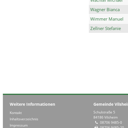
Wagner Bianca
Wimmer Manuel
Zellner Stefanie
Weitere Informationen
Gemeinde Vilshe
Schulstraße 5
Kontakt
84186 Vilsheim
Inhaltsverzeichnis
08706 9485-0
Impressum
08706 9485-20