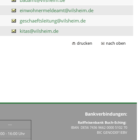
einwohnermeldeamt@vilsheim.de
geschaeftsleitung@vilsheim.de
kitas@vilsheim.de
drucken
nach oben
Bankverbindungen:
Raiffeisenbank Buch-Eching:
---
IBAN DE56 7436 9662 0000 5102 70
BIC GENODEF1EBV
:00 - 16:00 Uhr