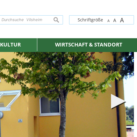
A
suchen
Schriftgröße
A
A
& KULTUR
WIRTSCHAFT & STANDORT