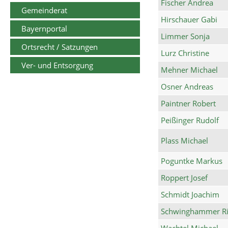
Fischer Andrea
Gemeinderat
Hirschauer Gabi
Bayernportal
Limmer Sonja
Ortsrecht / Satzungen
Lurz Christine
Ver- und Entsorgung
Mehner Michael
Osner Andreas
Paintner Robert
Peißinger Rudolf
Plass Michael
Poguntke Markus
Roppert Josef
Schmidt Joachim
Schwinghammer Ri
Wachtel Michael