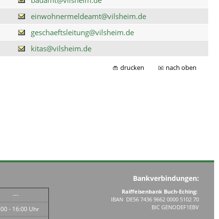
einwohnermeldeamt@vilsheim.de
geschaeftsleitung@vilsheim.de
kitas@vilsheim.de
drucken
nach oben
Bankverbindungen:
Raiffeisenbank Buch-Eching:
---
IBAN DE56 7436 9662 0000 5102 70
BIC GENODEF1EBV
:00 - 16:00 Uhr