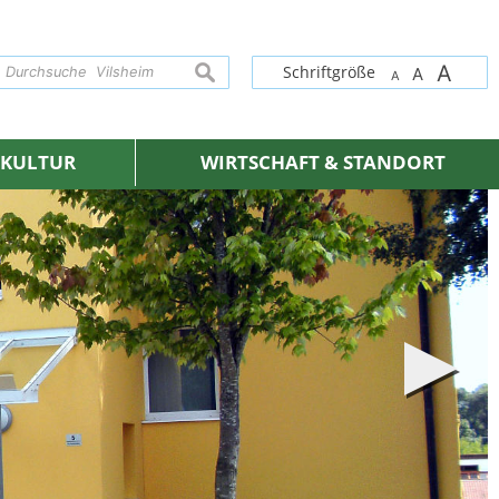
A
suchen
Schriftgröße
A
A
& KULTUR
WIRTSCHAFT & STANDORT