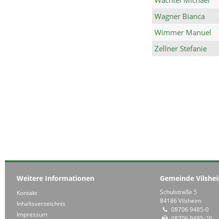
Wagner Bianca
Wimmer Manuel
Zellner Stefanie
Weitere Informationen
Gemeinde Vilshe
Schulstraße 5
Kontakt
84186 Vilsheim
Inhaltsverzeichnis
08706 9485-0
Impressum
08706 9485-20