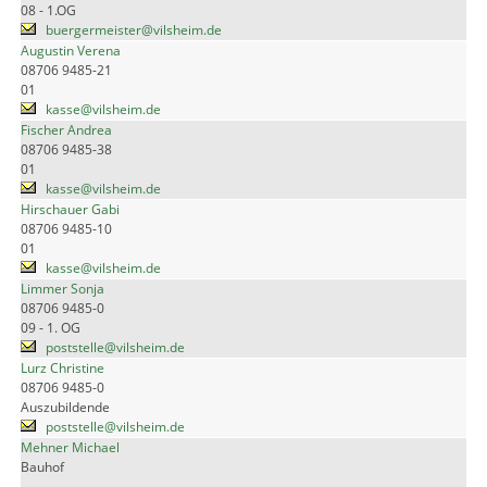
08 - 1.OG
buergermeister@vilsheim.de
Augustin Verena
08706 9485-21
01
kasse@vilsheim.de
Fischer Andrea
08706 9485-38
01
kasse@vilsheim.de
Hirschauer Gabi
08706 9485-10
01
kasse@vilsheim.de
Limmer Sonja
08706 9485-0
09 - 1. OG
poststelle@vilsheim.de
Lurz Christine
08706 9485-0
Auszubildende
poststelle@vilsheim.de
Mehner Michael
Bauhof