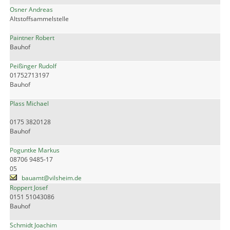
Osner Andreas
Altstoffsammelstelle
Paintner Robert
Bauhof
Peißinger Rudolf
01752713197
Bauhof
Plass Michael
0175 3820128
Bauhof
Poguntke Markus
08706 9485-17
05
bauamt@vilsheim.de
Roppert Josef
0151 51043086
Bauhof
Schmidt Joachim