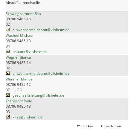
Altstoffsammelstelle
Schwinghammer Rita
08706 9485-15
02
einwohnermeldeamt@vilsheim.de
Wachtel Michael
08706 9485-13
04
bauamt@vilsheim.de
Wagner Bianca
08706 9485-14
02
einwohnermeldeamt@vilsheim.de
Wimmer Manuel
08706 9485-12
07 - 1. OG
geschaeftsleitung@vilsheim.de
Zellner Stefanie
08706 9485-18
03
kitas@vilsheim.de
drucken
nach oben