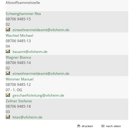
Altstoffsammelstelle
Schwinghammer Rita
08706 9485-15
02
einwohnermeldeamt@vilsheim.de
Wachtel Michael
08706 9485-13
04
bauamt@vilsheim.de
Wagner Bianca
08706 9485-14
02
einwohnermeldeamt@vilsheim.de
Wimmer Manuel
08706 9485-12
07 - 1. OG
geschaeftsleitung@vilsheim.de
Zellner Stefanie
08706 9485-18
03
kitas@vilsheim.de
drucken
nach oben