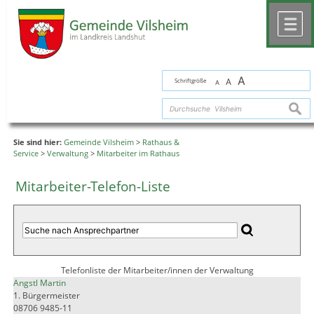
Zum Inhalt
,
zur Navigation
oder
zur Startseite
springen.
chließen
M
A
Schriftgröße
A
A
suche
Sie sind hier:
Gemeinde Vilsheim
>
Rathaus &
Service
>
Verwaltung
>
Mitarbeiter im Rathaus
Mitarbeiter-Telefon-Liste
Telefonliste der Mitarbeiter/innen der Verwaltung
Angstl Martin
1. Bürgermeister
08706 9485-11