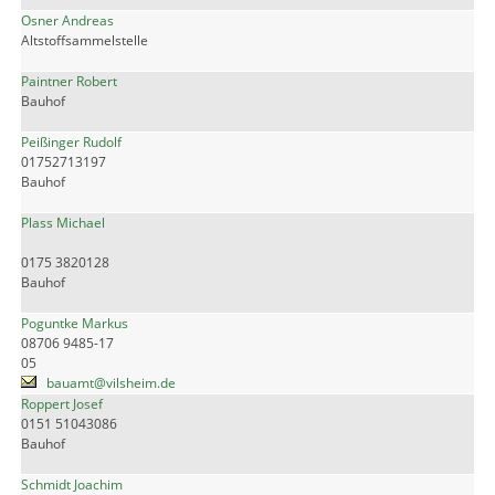
Osner Andreas
Altstoffsammelstelle
Paintner Robert
Bauhof
Peißinger Rudolf
01752713197
Bauhof
Plass Michael
0175 3820128
Bauhof
Poguntke Markus
08706 9485-17
05
bauamt@vilsheim.de
Roppert Josef
0151 51043086
Bauhof
Schmidt Joachim