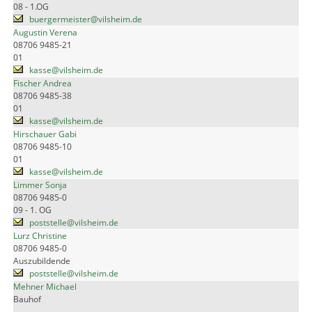
08 - 1.OG
buergermeister@vilsheim.de
Augustin Verena
08706 9485-21
01
kasse@vilsheim.de
Fischer Andrea
08706 9485-38
01
kasse@vilsheim.de
Hirschauer Gabi
08706 9485-10
01
kasse@vilsheim.de
Limmer Sonja
08706 9485-0
09 - 1. OG
poststelle@vilsheim.de
Lurz Christine
08706 9485-0
Auszubildende
poststelle@vilsheim.de
Mehner Michael
Bauhof