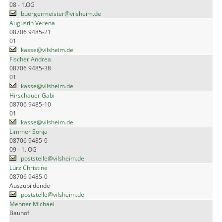
08 - 1.OG
buergermeister@vilsheim.de
Augustin Verena
08706 9485-21
01
kasse@vilsheim.de
Fischer Andrea
08706 9485-38
01
kasse@vilsheim.de
Hirschauer Gabi
08706 9485-10
01
kasse@vilsheim.de
Limmer Sonja
08706 9485-0
09 - 1. OG
poststelle@vilsheim.de
Lurz Christine
08706 9485-0
Auszubildende
poststelle@vilsheim.de
Mehner Michael
Bauhof