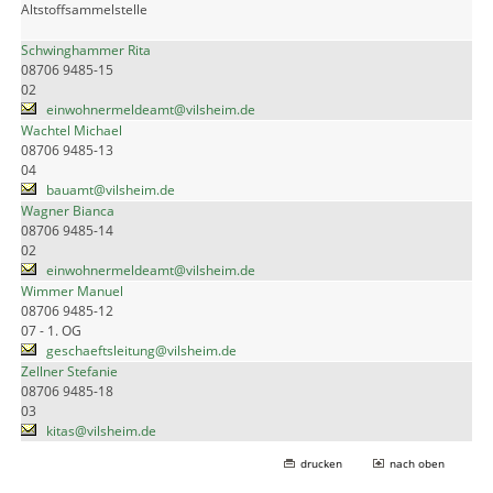
Altstoffsammelstelle
Schwinghammer Rita
08706 9485-15
02
einwohnermeldeamt@vilsheim.de
Wachtel Michael
08706 9485-13
04
bauamt@vilsheim.de
Wagner Bianca
08706 9485-14
02
einwohnermeldeamt@vilsheim.de
Wimmer Manuel
08706 9485-12
07 - 1. OG
geschaeftsleitung@vilsheim.de
Zellner Stefanie
08706 9485-18
03
kitas@vilsheim.de
drucken
nach oben