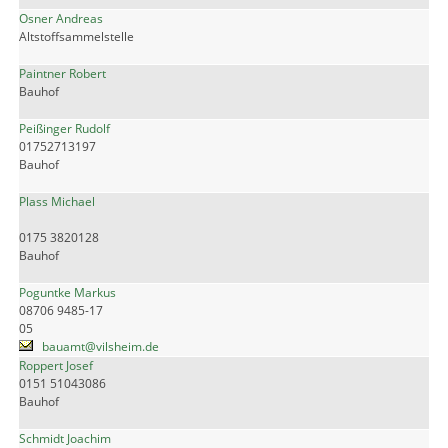
Osner Andreas
Altstoffsammelstelle
Paintner Robert
Bauhof
Peißinger Rudolf
01752713197
Bauhof
Plass Michael
0175 3820128
Bauhof
Poguntke Markus
08706 9485-17
05
bauamt@vilsheim.de
Roppert Josef
0151 51043086
Bauhof
Schmidt Joachim