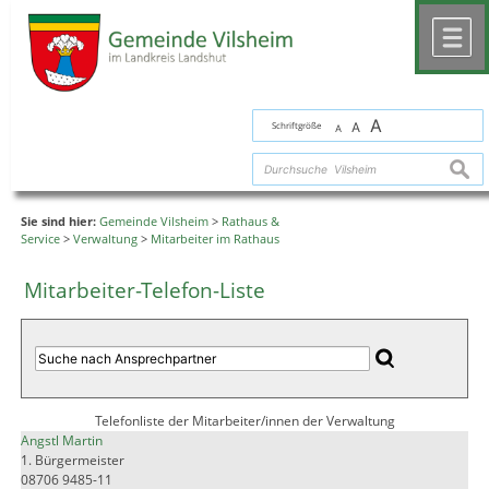
Zum Inhalt
,
zur Navigation
oder
zur Startseite
springen.
chließen
M
A
Schriftgröße
A
A
suche
Sie sind hier:
Gemeinde Vilsheim
>
Rathaus &
Service
>
Verwaltung
>
Mitarbeiter im Rathaus
Mitarbeiter-Telefon-Liste
Telefonliste der Mitarbeiter/innen der Verwaltung
Angstl Martin
1. Bürgermeister
08706 9485-11