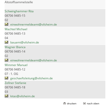
Altstoffsammelstelle
Schwinghammer Rita
08706 9485-15
02
einwohnermeldeamt@vilsheim.de
Wachtel Michael
08706 9485-13
04
bauamt@vilsheim.de
Wagner Bianca
08706 9485-14
02
einwohnermeldeamt@vilsheim.de
Wimmer Manuel
08706 9485-12
07 - 1. OG
geschaeftsleitung@vilsheim.de
Zellner Stefanie
08706 9485-18
03
kitas@vilsheim.de
drucken
nach oben