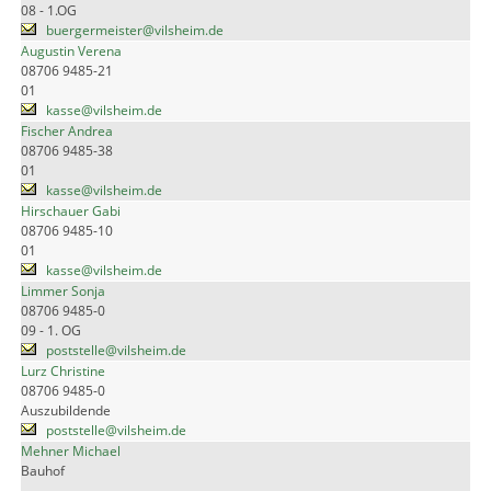
08 - 1.OG
buergermeister@vilsheim.de
Augustin Verena
08706 9485-21
01
kasse@vilsheim.de
Fischer Andrea
08706 9485-38
01
kasse@vilsheim.de
Hirschauer Gabi
08706 9485-10
01
kasse@vilsheim.de
Limmer Sonja
08706 9485-0
09 - 1. OG
poststelle@vilsheim.de
Lurz Christine
08706 9485-0
Auszubildende
poststelle@vilsheim.de
Mehner Michael
Bauhof