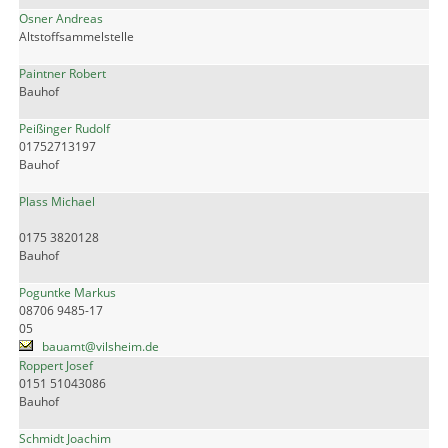
Osner Andreas
Altstoffsammelstelle
Paintner Robert
Bauhof
Peißinger Rudolf
01752713197
Bauhof
Plass Michael
0175 3820128
Bauhof
Poguntke Markus
08706 9485-17
05
bauamt@vilsheim.de
Roppert Josef
0151 51043086
Bauhof
Schmidt Joachim