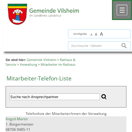
Zum Inhalt
,
zur Navigation
oder
zur Startseite
springen.
chließen
M
A
Schriftgröße
A
A
suche
Sie sind hier:
Gemeinde Vilsheim
>
Rathaus &
Service
>
Verwaltung
>
Mitarbeiter im Rathaus
Mitarbeiter-Telefon-Liste
Telefonliste der Mitarbeiter/innen der Verwaltung
Angstl Martin
1. Bürgermeister
08706 9485-11