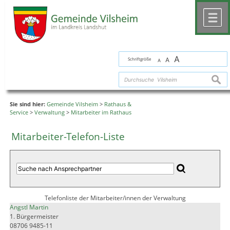
Zum Inhalt
,
zur Navigation
oder
zur Startseite
springen.
chließen
M
A
Schriftgröße
A
A
suche
Sie sind hier:
Gemeinde Vilsheim
>
Rathaus &
Service
>
Verwaltung
>
Mitarbeiter im Rathaus
Mitarbeiter-Telefon-Liste
Telefonliste der Mitarbeiter/innen der Verwaltung
Angstl Martin
1. Bürgermeister
08706 9485-11