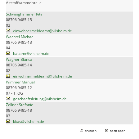
Altstoffsammelstelle
Schwinghammer Rita
08706 9485-15
02
einwohnermeldeamt@vilsheim.de
Wachtel Michael
08706 9485-13
04
bauamt@vilsheim.de
Wagner Bianca
08706 9485-14
02
einwohnermeldeamt@vilsheim.de
Wimmer Manuel
08706 9485-12
07 - 1. OG
geschaeftsleitung@vilsheim.de
Zellner Stefanie
08706 9485-18
03
kitas@vilsheim.de
drucken
nach oben