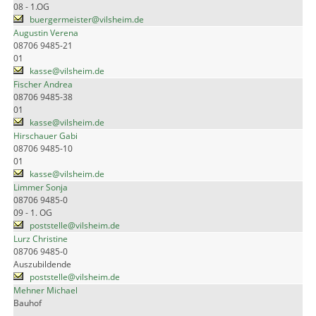
08 - 1.OG
buergermeister@vilsheim.de
Augustin Verena
08706 9485-21
01
kasse@vilsheim.de
Fischer Andrea
08706 9485-38
01
kasse@vilsheim.de
Hirschauer Gabi
08706 9485-10
01
kasse@vilsheim.de
Limmer Sonja
08706 9485-0
09 - 1. OG
poststelle@vilsheim.de
Lurz Christine
08706 9485-0
Auszubildende
poststelle@vilsheim.de
Mehner Michael
Bauhof