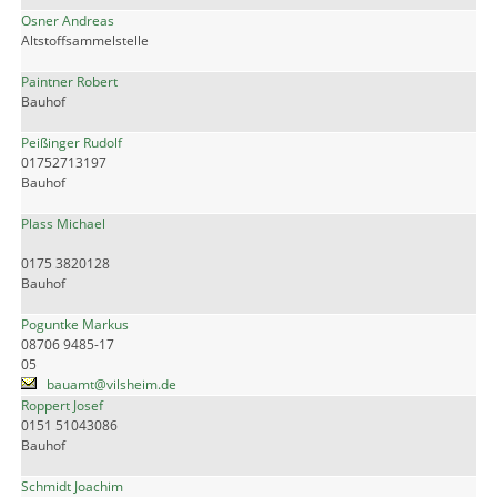
Osner Andreas
Altstoffsammelstelle
Paintner Robert
Bauhof
Peißinger Rudolf
01752713197
Bauhof
Plass Michael
0175 3820128
Bauhof
Poguntke Markus
08706 9485-17
05
bauamt@vilsheim.de
Roppert Josef
0151 51043086
Bauhof
Schmidt Joachim