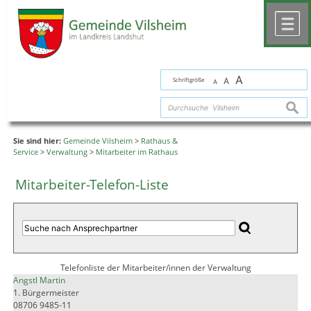
Zum Inhalt
,
zur Navigation
oder
zur Startseite
springen.
chließen
M
A
Schriftgröße
A
A
suche
Sie sind hier:
Gemeinde Vilsheim
>
Rathaus &
Service
>
Verwaltung
>
Mitarbeiter im Rathaus
Mitarbeiter-Telefon-Liste
Telefonliste der Mitarbeiter/innen der Verwaltung
Angstl Martin
1. Bürgermeister
08706 9485-11