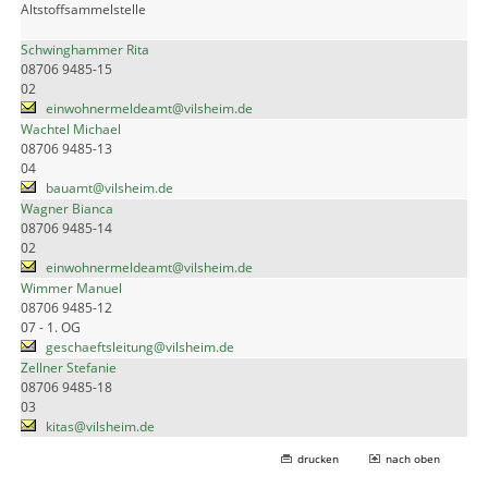
Altstoffsammelstelle
Schwinghammer Rita
08706 9485-15
02
einwohnermeldeamt@vilsheim.de
Wachtel Michael
08706 9485-13
04
bauamt@vilsheim.de
Wagner Bianca
08706 9485-14
02
einwohnermeldeamt@vilsheim.de
Wimmer Manuel
08706 9485-12
07 - 1. OG
geschaeftsleitung@vilsheim.de
Zellner Stefanie
08706 9485-18
03
kitas@vilsheim.de
drucken
nach oben