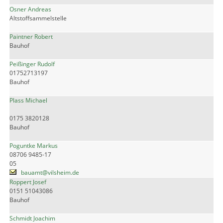
Osner Andreas
Altstoffsammelstelle
Paintner Robert
Bauhof
Peißinger Rudolf
01752713197
Bauhof
Plass Michael
0175 3820128
Bauhof
Poguntke Markus
08706 9485-17
05
bauamt@vilsheim.de
Roppert Josef
0151 51043086
Bauhof
Schmidt Joachim