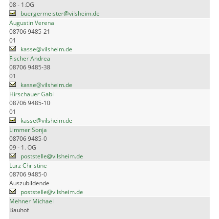
08 - 1.OG
buergermeister@vilsheim.de
Augustin Verena
08706 9485-21
01
kasse@vilsheim.de
Fischer Andrea
08706 9485-38
01
kasse@vilsheim.de
Hirschauer Gabi
08706 9485-10
01
kasse@vilsheim.de
Limmer Sonja
08706 9485-0
09 - 1. OG
poststelle@vilsheim.de
Lurz Christine
08706 9485-0
Auszubildende
poststelle@vilsheim.de
Mehner Michael
Bauhof