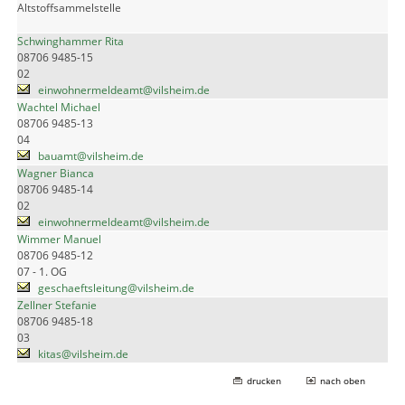
Altstoffsammelstelle
Schwinghammer Rita
08706 9485-15
02
einwohnermeldeamt@vilsheim.de
Wachtel Michael
08706 9485-13
04
bauamt@vilsheim.de
Wagner Bianca
08706 9485-14
02
einwohnermeldeamt@vilsheim.de
Wimmer Manuel
08706 9485-12
07 - 1. OG
geschaeftsleitung@vilsheim.de
Zellner Stefanie
08706 9485-18
03
kitas@vilsheim.de
drucken
nach oben