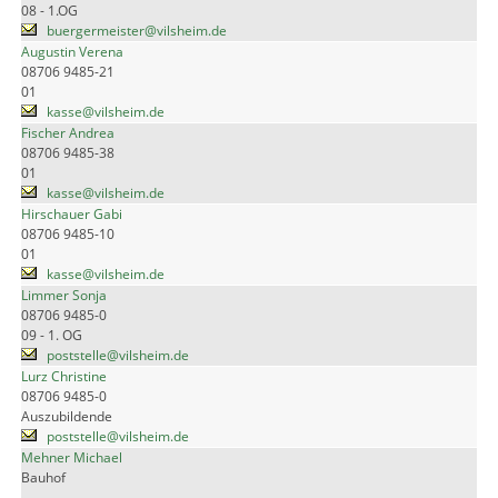
08 - 1.OG
buergermeister@vilsheim.de
Augustin Verena
08706 9485-21
01
kasse@vilsheim.de
Fischer Andrea
08706 9485-38
01
kasse@vilsheim.de
Hirschauer Gabi
08706 9485-10
01
kasse@vilsheim.de
Limmer Sonja
08706 9485-0
09 - 1. OG
poststelle@vilsheim.de
Lurz Christine
08706 9485-0
Auszubildende
poststelle@vilsheim.de
Mehner Michael
Bauhof