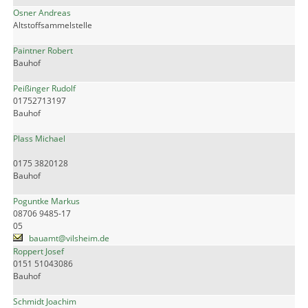
Osner Andreas
Altstoffsammelstelle
Paintner Robert
Bauhof
Peißinger Rudolf
01752713197
Bauhof
Plass Michael
0175 3820128
Bauhof
Poguntke Markus
08706 9485-17
05
bauamt@vilsheim.de
Roppert Josef
0151 51043086
Bauhof
Schmidt Joachim