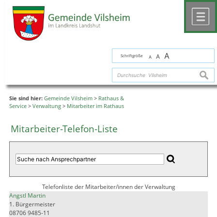
Zum Inhalt
,
zur Navigation
oder
zur Startseite
springen.
chließen
M
A
Schriftgröße
A
A
suche
Sie sind hier:
Gemeinde Vilsheim
>
Rathaus &
Service
>
Verwaltung
>
Mitarbeiter im Rathaus
Mitarbeiter-Telefon-Liste
Telefonliste der Mitarbeiter/innen der Verwaltung
Angstl Martin
1. Bürgermeister
08706 9485-11