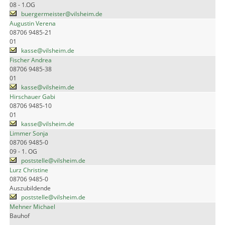
08 - 1.OG
buergermeister@vilsheim.de
Augustin Verena
08706 9485-21
01
kasse@vilsheim.de
Fischer Andrea
08706 9485-38
01
kasse@vilsheim.de
Hirschauer Gabi
08706 9485-10
01
kasse@vilsheim.de
Limmer Sonja
08706 9485-0
09 - 1. OG
poststelle@vilsheim.de
Lurz Christine
08706 9485-0
Auszubildende
poststelle@vilsheim.de
Mehner Michael
Bauhof