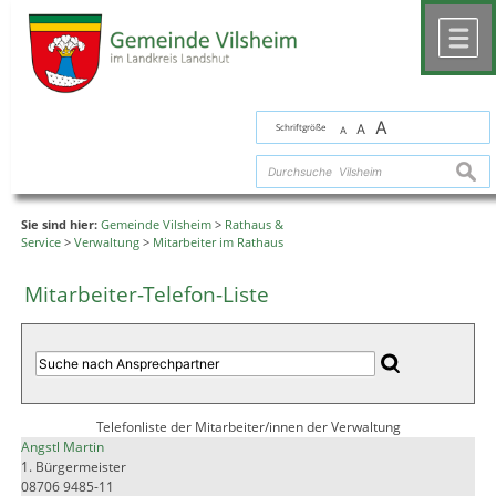
Zum Inhalt
,
zur Navigation
oder
zur Startseite
springen.
chließen
M
A
Schriftgröße
A
A
suche
Sie sind hier:
Gemeinde Vilsheim
>
Rathaus &
Service
>
Verwaltung
>
Mitarbeiter im Rathaus
Mitarbeiter-Telefon-Liste
Telefonliste der Mitarbeiter/innen der Verwaltung
Angstl Martin
1. Bürgermeister
08706 9485-11