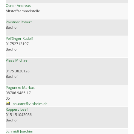
Osner Andreas
Altstoffsammelstelle
Paintner Robert
Bauhof
Peißinger Rudolf
01752713197
Bauhof
Plass Michael
0175 3820128
Bauhof
Poguntke Markus
08706 9485-17
05
bauamt@vilsheim.de
Roppert Josef
0151 51043086
Bauhof
Schmidt Joachim