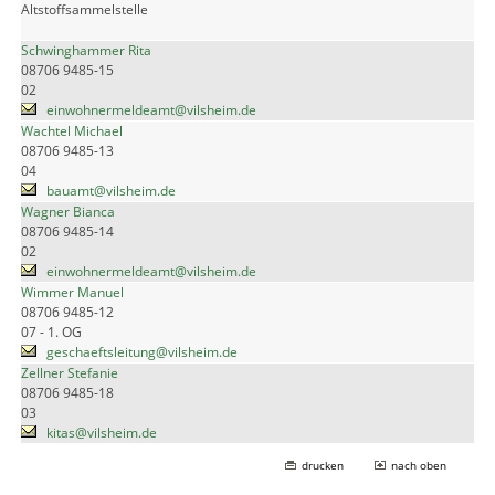
Altstoffsammelstelle
Schwinghammer Rita
08706 9485-15
02
einwohnermeldeamt@vilsheim.de
Wachtel Michael
08706 9485-13
04
bauamt@vilsheim.de
Wagner Bianca
08706 9485-14
02
einwohnermeldeamt@vilsheim.de
Wimmer Manuel
08706 9485-12
07 - 1. OG
geschaeftsleitung@vilsheim.de
Zellner Stefanie
08706 9485-18
03
kitas@vilsheim.de
drucken
nach oben