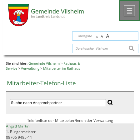
Zum Inhalt
,
zur Navigation
oder
zur Startseite
springen.
chließen
M
A
Schriftgröße
A
A
suche
Sie sind hier:
Gemeinde Vilsheim
>
Rathaus &
Service
>
Verwaltung
>
Mitarbeiter im Rathaus
Mitarbeiter-Telefon-Liste
Telefonliste der Mitarbeiter/innen der Verwaltung
Angstl Martin
1. Bürgermeister
08706 9485-11