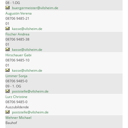
08 - 1.OG
buergermeister@vilsheim.de
Augustin Verena
08706 9485-21
01
kasse@vilsheim.de
Fischer Andrea
08706 9485-38
01
kasse@vilsheim.de
Hirschauer Gabi
08706 9485-10
01
kasse@vilsheim.de
Limmer Sonja
08706 9485-0
09 - 1. OG
poststelle@vilsheim.de
Lurz Christine
08706 9485-0
Auszubildende
poststelle@vilsheim.de
Mehner Michael
Bauhof