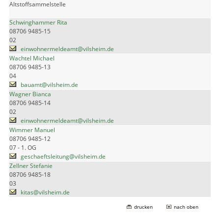
Altstoffsammelstelle
Schwinghammer Rita
08706 9485-15
02
einwohnermeldeamt@vilsheim.de
Wachtel Michael
08706 9485-13
04
bauamt@vilsheim.de
Wagner Bianca
08706 9485-14
02
einwohnermeldeamt@vilsheim.de
Wimmer Manuel
08706 9485-12
07 - 1. OG
geschaeftsleitung@vilsheim.de
Zellner Stefanie
08706 9485-18
03
kitas@vilsheim.de
drucken
nach oben