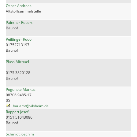
Osner Andreas
Altstoffsammelstelle
Paintner Robert
Bauhof
Peißinger Rudolf
01752713197
Bauhof
Plass Michael
0175 3820128
Bauhof
Poguntke Markus
08706 9485-17
05
bauamt@vilsheim.de
Roppert Josef
0151 51043086
Bauhof
Schmidt Joachim