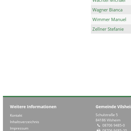
Wagner Bianca
Wimmer Manuel
Zellner Stefanie
Weitere Informationen
Gemeinde Vilshe
Schulstraße 5
Kontakt
84186 Vilsheim
Inhaltsverzeichnis
08706 9485-0
Impressum
08706 9485-20