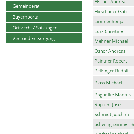
Fischer Andrea
Gemeinderat
Hirschauer Gabi
Bayernportal
Limmer Sonja
Ortsrecht / Satzungen
Lurz Christine
Ver- und Entsorgung
Mehner Michael
Osner Andreas
Paintner Robert
Peißinger Rudolf
Plass Michael
Poguntke Markus
Roppert Josef
Schmidt Joachim
Schwinghammer Ri
Wachtel Michael