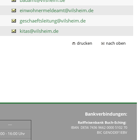
einwohnermeldeamt@vilsheim.de
geschaeftsleitung@vilsheim.de
kitas@vilsheim.de
drucken
nach oben
Bankverbindungen:
Raiffeisenbank Buch-Eching:
---
IBAN DE56 7436 9662 0000 5102 70
BIC GENODEF1EBV
:00 - 16:00 Uhr