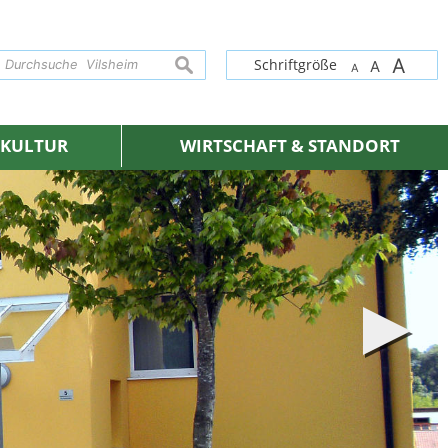
A
suchen
Schriftgröße
A
A
& KULTUR
WIRTSCHAFT & STANDORT