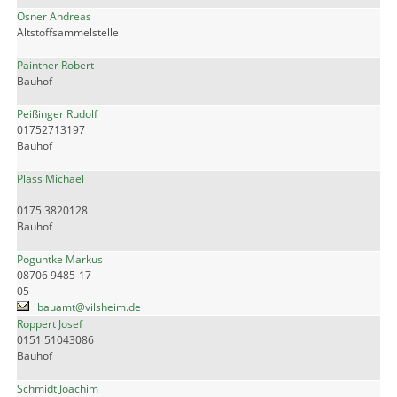
Osner Andreas
Altstoffsammelstelle
Paintner Robert
Bauhof
Peißinger Rudolf
01752713197
Bauhof
Plass Michael
0175 3820128
Bauhof
Poguntke Markus
08706 9485-17
05
bauamt@vilsheim.de
Roppert Josef
0151 51043086
Bauhof
Schmidt Joachim