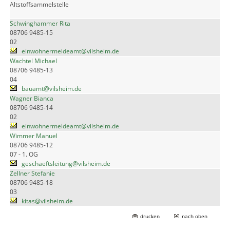
Altstoffsammelstelle
Schwinghammer Rita
08706 9485-15
02
einwohnermeldeamt@vilsheim.de
Wachtel Michael
08706 9485-13
04
bauamt@vilsheim.de
Wagner Bianca
08706 9485-14
02
einwohnermeldeamt@vilsheim.de
Wimmer Manuel
08706 9485-12
07 - 1. OG
geschaeftsleitung@vilsheim.de
Zellner Stefanie
08706 9485-18
03
kitas@vilsheim.de
drucken
nach oben