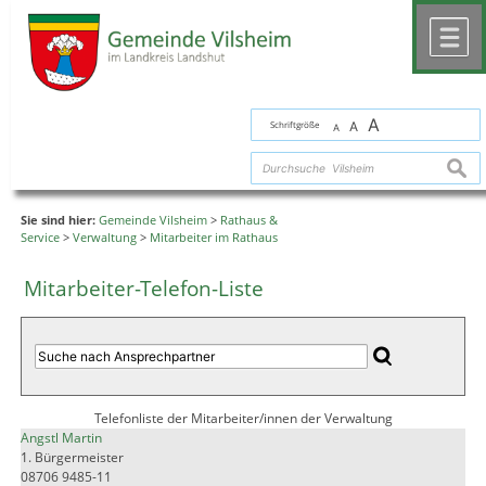
Zum Inhalt
,
zur Navigation
oder
zur Startseite
springen.
chließen
M
A
Schriftgröße
A
A
suche
Sie sind hier:
Gemeinde Vilsheim
>
Rathaus &
Service
>
Verwaltung
>
Mitarbeiter im Rathaus
Mitarbeiter-Telefon-Liste
Telefonliste der Mitarbeiter/innen der Verwaltung
Angstl Martin
1. Bürgermeister
08706 9485-11