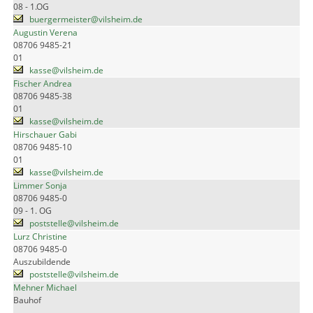
08 - 1.OG
buergermeister@vilsheim.de
Augustin Verena
08706 9485-21
01
kasse@vilsheim.de
Fischer Andrea
08706 9485-38
01
kasse@vilsheim.de
Hirschauer Gabi
08706 9485-10
01
kasse@vilsheim.de
Limmer Sonja
08706 9485-0
09 - 1. OG
poststelle@vilsheim.de
Lurz Christine
08706 9485-0
Auszubildende
poststelle@vilsheim.de
Mehner Michael
Bauhof