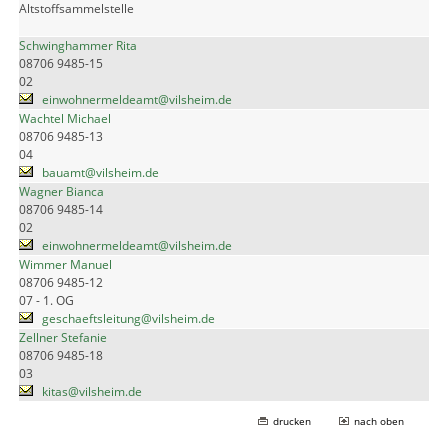
Altstoffsammelstelle
Schwinghammer Rita
08706 9485-15
02
einwohnermeldeamt@vilsheim.de
Wachtel Michael
08706 9485-13
04
bauamt@vilsheim.de
Wagner Bianca
08706 9485-14
02
einwohnermeldeamt@vilsheim.de
Wimmer Manuel
08706 9485-12
07 - 1. OG
geschaeftsleitung@vilsheim.de
Zellner Stefanie
08706 9485-18
03
kitas@vilsheim.de
drucken
nach oben