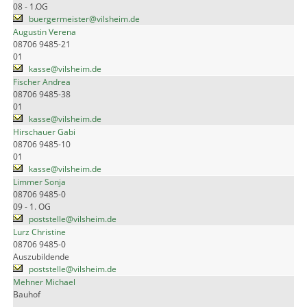
08 - 1.OG
buergermeister@vilsheim.de
Augustin Verena
08706 9485-21
01
kasse@vilsheim.de
Fischer Andrea
08706 9485-38
01
kasse@vilsheim.de
Hirschauer Gabi
08706 9485-10
01
kasse@vilsheim.de
Limmer Sonja
08706 9485-0
09 - 1. OG
poststelle@vilsheim.de
Lurz Christine
08706 9485-0
Auszubildende
poststelle@vilsheim.de
Mehner Michael
Bauhof