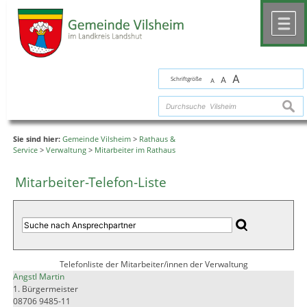
Zum Inhalt
,
zur Navigation
oder
zur Startseite
springen.
chließen
M
A
Schriftgröße
A
A
suche
Sie sind hier:
Gemeinde Vilsheim
>
Rathaus &
Service
>
Verwaltung
>
Mitarbeiter im Rathaus
Mitarbeiter-Telefon-Liste
Telefonliste der Mitarbeiter/innen der Verwaltung
Angstl Martin
1. Bürgermeister
08706 9485-11