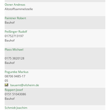
Osner Andreas
Altstoffsammelstelle
Paintner Robert
Bauhof
Peißinger Rudolf
01752713197
Bauhof
Plass Michael
0175 3820128
Bauhof
Poguntke Markus
08706 9485-17
05
bauamt@vilsheim.de
Roppert Josef
0151 51043086
Bauhof
Schmidt Joachim