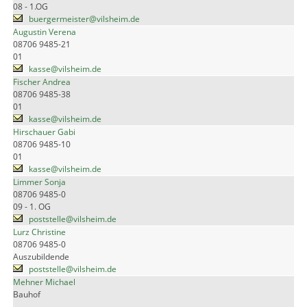
08 - 1.OG
buergermeister@vilsheim.de
Augustin Verena
08706 9485-21
01
kasse@vilsheim.de
Fischer Andrea
08706 9485-38
01
kasse@vilsheim.de
Hirschauer Gabi
08706 9485-10
01
kasse@vilsheim.de
Limmer Sonja
08706 9485-0
09 - 1. OG
poststelle@vilsheim.de
Lurz Christine
08706 9485-0
Auszubildende
poststelle@vilsheim.de
Mehner Michael
Bauhof