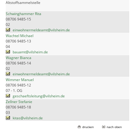
Altstoffsammelstelle
Schwinghammer Rita
08706 9485-15
02
einwohnermeldeamt@vilsheim.de
Wachtel Michael
08706 9485-13
04
bauamt@vilsheim.de
Wagner Bianca
08706 9485-14
02
einwohnermeldeamt@vilsheim.de
Wimmer Manuel
08706 9485-12
07 - 1. OG
geschaeftsleitung@vilsheim.de
Zellner Stefanie
08706 9485-18
03
kitas@vilsheim.de
drucken
nach oben