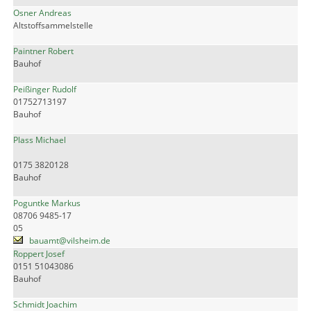
Osner Andreas
Altstoffsammelstelle
Paintner Robert
Bauhof
Peißinger Rudolf
01752713197
Bauhof
Plass Michael
0175 3820128
Bauhof
Poguntke Markus
08706 9485-17
05
bauamt@vilsheim.de
Roppert Josef
0151 51043086
Bauhof
Schmidt Joachim