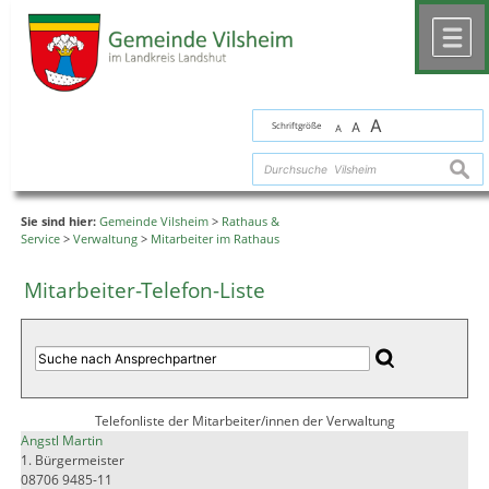
Zum Inhalt
,
zur Navigation
oder
zur Startseite
springen.
chließen
M
A
Schriftgröße
A
A
suche
Sie sind hier:
Gemeinde Vilsheim
>
Rathaus &
Service
>
Verwaltung
>
Mitarbeiter im Rathaus
Mitarbeiter-Telefon-Liste
Telefonliste der Mitarbeiter/innen der Verwaltung
Angstl Martin
1. Bürgermeister
08706 9485-11