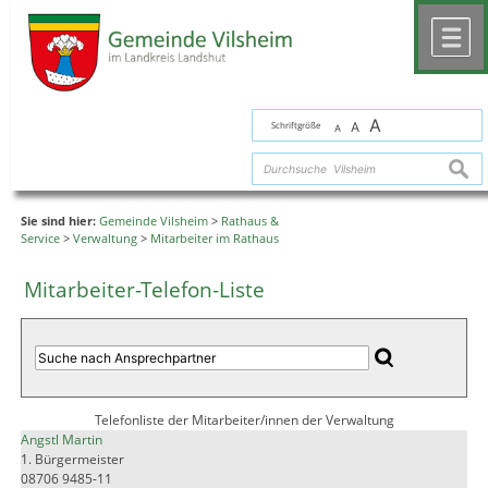
Zum Inhalt
,
zur Navigation
oder
zur Startseite
springen.
chließen
M
A
Schriftgröße
A
A
suche
Sie sind hier:
Gemeinde Vilsheim
>
Rathaus &
Service
>
Verwaltung
>
Mitarbeiter im Rathaus
Mitarbeiter-Telefon-Liste
Telefonliste der Mitarbeiter/innen der Verwaltung
Angstl Martin
1. Bürgermeister
08706 9485-11