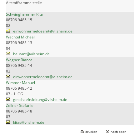
Altstoffsammelstelle
Schwinghammer Rita
08706 9485-15
02
einwohnermeldeamt@vilsheim.de
Wachtel Michael
08706 9485-13
04
bauamt@vilsheim.de
Wagner Bianca
08706 9485-14
02
einwohnermeldeamt@vilsheim.de
Wimmer Manuel
08706 9485-12
07 - 1. OG
geschaeftsleitung@vilsheim.de
Zellner Stefanie
08706 9485-18
03
kitas@vilsheim.de
drucken
nach oben