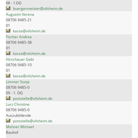
08 - 1.OG
buergermeister@vilsheim.de
Augustin Verena
08706 9485-21
01
kasse@vilsheim.de
Fischer Andrea
08706 9485-38
01
kasse@vilsheim.de
Hirschauer Gabi
08706 9485-10
01
kasse@vilsheim.de
Limmer Sonja
08706 9485-0
09 - 1. OG
poststelle@vilsheim.de
Lurz Christine
08706 9485-0
Auszubildende
poststelle@vilsheim.de
Mehner Michael
Bauhof