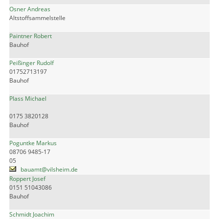
Osner Andreas
Altstoffsammelstelle
Paintner Robert
Bauhof
Peißinger Rudolf
01752713197
Bauhof
Plass Michael
0175 3820128
Bauhof
Poguntke Markus
08706 9485-17
05
bauamt@vilsheim.de
Roppert Josef
0151 51043086
Bauhof
Schmidt Joachim