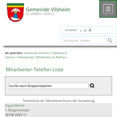
Zum Inhalt
,
zur Navigation
oder
zur Startseite
springen.
chließen
M
A
Schriftgröße
A
A
suche
Sie sind hier:
Gemeinde Vilsheim
>
Rathaus &
Service
>
Verwaltung
>
Mitarbeiter im Rathaus
Mitarbeiter-Telefon-Liste
Telefonliste der Mitarbeiter/innen der Verwaltung
Angstl Martin
1. Bürgermeister
08706 9485-11