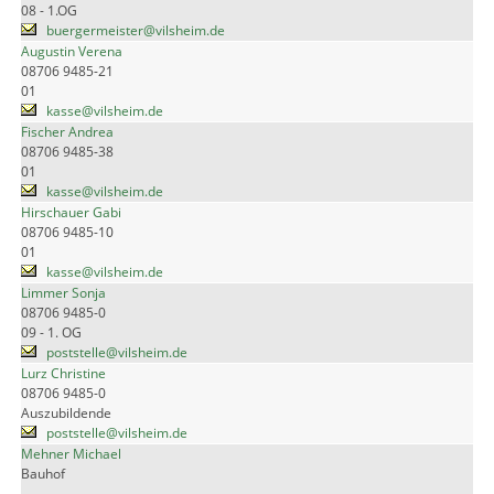
08 - 1.OG
buergermeister@vilsheim.de
Augustin Verena
08706 9485-21
01
kasse@vilsheim.de
Fischer Andrea
08706 9485-38
01
kasse@vilsheim.de
Hirschauer Gabi
08706 9485-10
01
kasse@vilsheim.de
Limmer Sonja
08706 9485-0
09 - 1. OG
poststelle@vilsheim.de
Lurz Christine
08706 9485-0
Auszubildende
poststelle@vilsheim.de
Mehner Michael
Bauhof