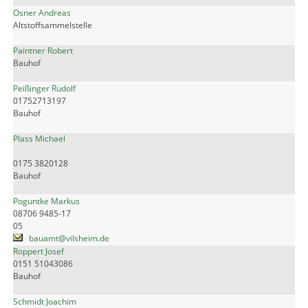
Osner Andreas
Altstoffsammelstelle
Paintner Robert
Bauhof
Peißinger Rudolf
01752713197
Bauhof
Plass Michael
0175 3820128
Bauhof
Poguntke Markus
08706 9485-17
05
bauamt@vilsheim.de
Roppert Josef
0151 51043086
Bauhof
Schmidt Joachim