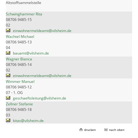
Altstoffsammelstelle
Schwinghammer Rita
08706 9485-15
02
einwohnermeldeamt@vilsheim.de
Wachtel Michael
08706 9485-13
04
bauamt@vilsheim.de
Wagner Bianca
08706 9485-14
02
einwohnermeldeamt@vilsheim.de
Wimmer Manuel
08706 9485-12
07 - 1. OG
geschaeftsleitung@vilsheim.de
Zellner Stefanie
08706 9485-18
03
kitas@vilsheim.de
drucken
nach oben