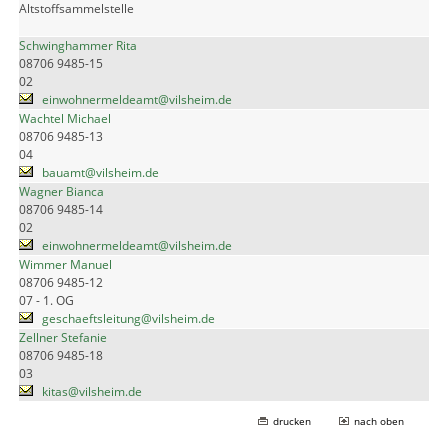
Altstoffsammelstelle
Schwinghammer Rita
08706 9485-15
02
einwohnermeldeamt@vilsheim.de
Wachtel Michael
08706 9485-13
04
bauamt@vilsheim.de
Wagner Bianca
08706 9485-14
02
einwohnermeldeamt@vilsheim.de
Wimmer Manuel
08706 9485-12
07 - 1. OG
geschaeftsleitung@vilsheim.de
Zellner Stefanie
08706 9485-18
03
kitas@vilsheim.de
drucken
nach oben