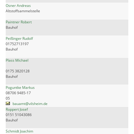
Osner Andreas
Altstoffsammelstelle
Paintner Robert
Bauhof
Peißinger Rudolf
01752713197
Bauhof
Plass Michael
0175 3820128
Bauhof
Poguntke Markus
08706 9485-17
05
bauamt@vilsheim.de
Roppert Josef
0151 51043086
Bauhof
Schmidt Joachim