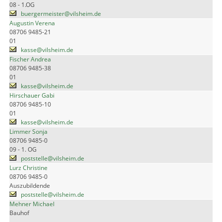
08 - 1.OG
buergermeister@vilsheim.de
Augustin Verena
08706 9485-21
01
kasse@vilsheim.de
Fischer Andrea
08706 9485-38
01
kasse@vilsheim.de
Hirschauer Gabi
08706 9485-10
01
kasse@vilsheim.de
Limmer Sonja
08706 9485-0
09 - 1. OG
poststelle@vilsheim.de
Lurz Christine
08706 9485-0
Auszubildende
poststelle@vilsheim.de
Mehner Michael
Bauhof