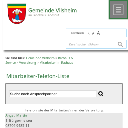
Zum Inhalt
,
zur Navigation
oder
zur Startseite
springen.
chließen
M
A
Schriftgröße
A
A
suche
Sie sind hier:
Gemeinde Vilsheim
>
Rathaus &
Service
>
Verwaltung
>
Mitarbeiter im Rathaus
Mitarbeiter-Telefon-Liste
Telefonliste der Mitarbeiter/innen der Verwaltung
Angstl Martin
1. Bürgermeister
08706 9485-11